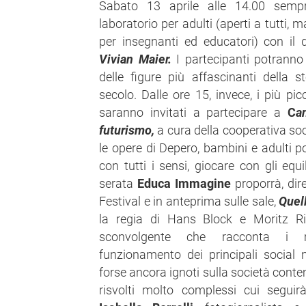
Sabato 13 aprile alle 14.00 sempr
laboratorio per adulti (aperti a tutti,
per insegnanti ed educatori) con il
Vivian Maier.
I partecipanti potranno
delle figure più affascinanti della s
secolo. Dalle ore 15, invece, i più pic
saranno invitati a partecipare a
C
a
futurismo,
a cura della cooperativa soc
le opere di Depero, bambini e adulti po
con tutti i sensi, giocare con gli equ
serata
Educa Immagine
proporrà, di
Festival e in anteprima sulle sale,
Quel
la regia di Hans Block e Moritz Ri
sconvolgente che racconta i m
funzionamento dei principali social 
forse ancora ignoti sulla società cont
risvolti molto complessi cui segui