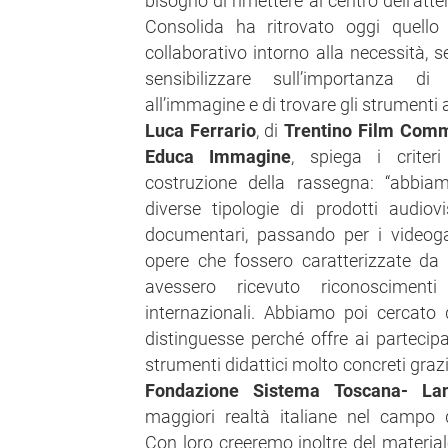
bisogno di rimettere al centro dell’atte
Consolida ha ritrovato oggi quello
collaborativo intorno alla necessità, s
sensibilizzare sull’importanza d
all’immagine e di trovare gli strumenti a
Luca Ferrario
, di
Trentino Film Comm
Educa Immagine
, spiega i criter
costruzione della rassegna: “abbia
diverse tipologie di prodotti audiov
documentari, passando per i videog
opere che fossero caratterizzate da 
avessero ricevuto riconosciment
internazionali. Abbiamo poi cercato 
distinguesse perché offre ai partecipan
strumenti didattici molto concreti graz
Fondazione Sistema Toscana- La
maggiori realtà italiane nel campo d
Con loro creeremo inoltre del materia