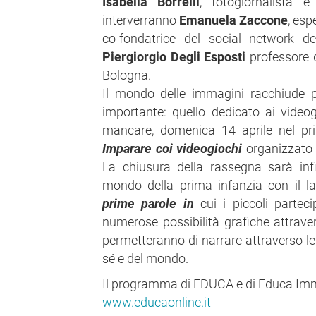
Isabella Borrelli
, fotogiornalista e 
interverranno
Emanuela Zaccone
, esp
co-fondatrice del social network de
Piergiorgio Degli Esposti
professore di
Bologna.
Il mondo delle immagini racchiude p
importante: quello dedicato ai vide
mancare, domenica 14 aprile nel pri
Imparare coi videogiochi
organizzato 
La chiusura della rassegna sarà in
mondo della prima infanzia con il l
prime parole in
cui i piccoli partec
numerose possibilità grafiche attraver
permetteranno di narrare attraverso le
sé e del mondo.
Il programma di EDUCA e di Educa Imm
www.educaonline.it