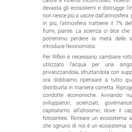
calore e incendi incontrollati, violent
devasta gli ecosistemi e distrugge l'in
non riesce più a uscire dall’atmosfera:
in più, l’atmosfera trattiene il 7% de
fiumi, piante. La scienza ci dice che
potremmo perdere la metà delle spe
introduce l’economista.
Per Rifkin è necessario cambiare rotta
utilizzato l’acqua per una singol
privatizzandola, sfruttandola con supp
ora dobbiamo ripensare a tutto qua
distribuirla in maniera corretta. Riproge
condotte economiche. Avviando nuov
sviluppatori, scienziati, governa
capitalismo all’idroismo, dove il ca
fotosintesi. Ricreare un ecosistema a
che ognuno di noi è un ecosistema: s