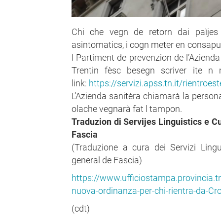
Chi che vegn de retorn dai paìjes
asintomatics, i cogn meter en consaputa
l Partiment de prevenzion de l’Azienda 
Trentin fèsc besegn scriver ite n 
link:
https://servizi.apss.tn.it/rientroes
L’Azienda sanitèra chiamarà la persona p
olache vegnarà fat l tampon.
Traduzion di Servijes Linguistics e 
Fascia
(Traduzione a cura dei Servizi Lingu
general de Fascia)
https://www.ufficiostampa.provincia.t
nuova-ordinanza-per-chi-rientra-da-Cr
(cdt)