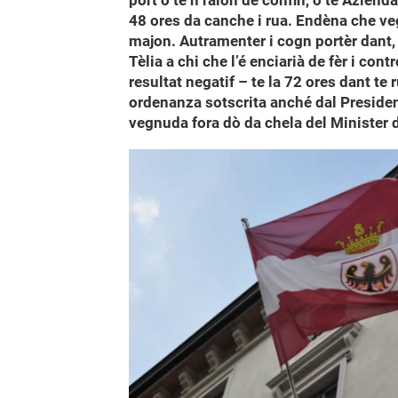
port o te n raion de confin, o te Azienda
48 ores da canche i rua. Endèna che vegn 
majon. Autramenter i cogn portèr dant, t
Tèlia a chi che l’é enciarià de fèr i cont
resultat negatif – te la 72 ores dant te 
ordenanza sotscrita anché dal Presiden
vegnuda fora dò da chela del Minister d