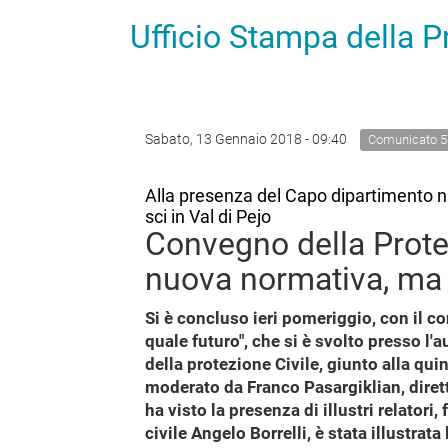
Ufficio Stampa della 
Sabato, 13 Gennaio 2018 - 09:40
Comunicato 5
Alla presenza del Capo dipartimento na
sci in Val di Pejo
Convegno della Protez
nuova normativa, ma 
Si è concluso ieri pomeriggio, con il co
quale futuro", che si è svolto presso l'
della protezione Civile, giunto alla qu
moderato da Franco Pasargiklian, diretto
ha visto la presenza di illustri relatori
civile Angelo Borrelli, è stata illustrat