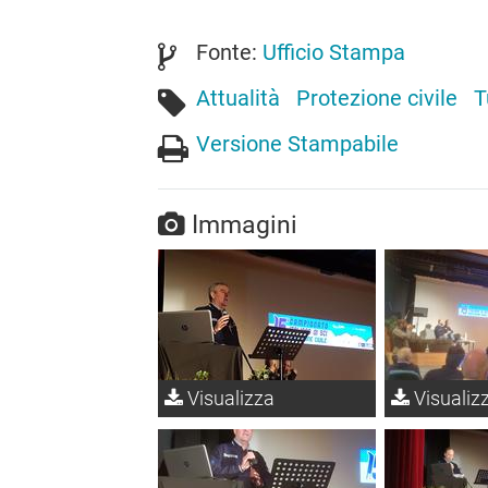
Fonte:
Ufficio Stampa
Attualità
Protezione civile
T
Versione Stampabile
Immagini
Visualizza
Visualiz