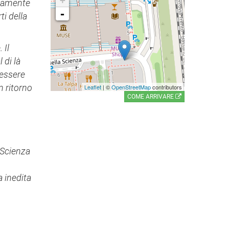
+
utamente
-
i della
 Il
 di là
 essere
n ritorno
Leaflet
| ©
OpenStreetMap
contributors
COME ARRIVARE
 Scienza
a inedita