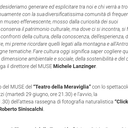
desideriamo generare ed esplicitare tra noi e chi verrà a tro
nuamente con la sua
diversificatissima comunità di frequent
Un museo effervescente, mosso dalla curiosità dei suoi
conserva il patrimonio culturale, ma dove ci si incontra, si 
confronti della cultura, della conoscenza, dell'esperienza, d
tate, mi preme ricordare quelli legati alla montagna e all'Ant
gne tematiche. Fare cultura oggi significa saper cogliere q
a dimensione ambientale e sociale, della sostenibilità e del
ga il direttore del MUSE
Michele Lanzinger
.
co del MUSE del
“Teatro della Meraviglia”
con lo spettaco
i (martedì 29 giugno, ore 21.30) e l’avvio, la
.30) dell’attesa rassegna di fotografia naturalistica
“Click
Roberto Siniscalchi
.