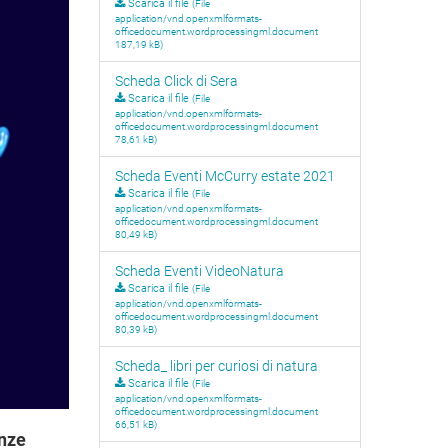
Scarica il file
(File
application/vnd.openxmlformats-
officedocument.wordprocessingml.document
187,19 kB)
Scheda Click di Sera
Scarica il file
(File
application/vnd.openxmlformats-
officedocument.wordprocessingml.document
78,61 kB)
Scheda Eventi McCurry estate 2021
Scarica il file
(File
application/vnd.openxmlformats-
officedocument.wordprocessingml.document
80,49 kB)
Scheda Eventi VideoNatura
Scarica il file
(File
application/vnd.openxmlformats-
officedocument.wordprocessingml.document
80,39 kB)
Scheda_ libri per curiosi di natura
Scarica il file
(File
application/vnd.openxmlformats-
officedocument.wordprocessingml.document
66,51 kB)
nze