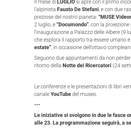
Il mese di
LUGLIO
si apre con il primo inco
l’alpinista
Fausto De Stefani
, e con due r
preziose del nostro pianeta:
“MUSE Videon
2 luglio,
e
“Documondo”
, con la proiezion
l’inaugurazione a Palazzo delle Albere
(9 l
che esplora il rapporto tra essere umano e 
estate”
, in occasione dell’ottavo complean
Seguono due appuntamenti da non perdere: 
ritorno della
Notte dei Ricercatori
(24 set
Le conferenze e le presentazioni di libri v
canale
YouTube
del museo.
---
Le iniziative si svolgono in due le fasce o
alle 23. La programmazione seguirà, a se