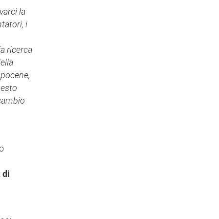
varci la
atori, i
fa ricerca
ella
ropocene,
uesto
 cambio
lo
 di