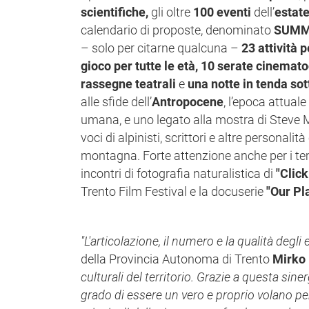
scientifiche,
gli oltre
100 eventi
dell’
estat
calendario di proposte, denominato
SUMM
– solo per citarne qualcuna –
23 attività 
gioco per tutte le età, 10 serate cinemato
rassegne teatrali
e
una notte in tenda sott
alle sfide dell’
Antropocene
, l’epoca attual
umana, e uno legato alla mostra di Steve
voci di alpinisti, scrittori e altre personalit
montagna. Forte attenzione anche per i tem
incontri di fotografia naturalistica di
"Click
Trento Film Festival e la docuserie
"Our Pl
"L'articolazione, il numero e la qualità degli
della Provincia Autonoma di Trento
Mirko 
culturali del territorio. Grazie a questa sine
grado di essere un vero e proprio volano p