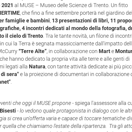
e 2021
al MUSE – Museo delle Scienze di Trento. Un fitto
ERTIME
, che fino a fine settembre porterà nel giardino d
per famiglie e bambini
,
13 presentazioni di libri,
11 propos
grafiche, 4 incontri dedicati al mondo della fotografia, 
o il cielo di Trento
.
Tra le tante novità, un filone di incontr
e in cui la Terra è segnata massicciamente dall'impatto dell'
 McCurry
“Terre Alte”
, in collaborazione con
Mart
e
Montu
à che hanno dedicato la propria vita alle terre e alle genti di
i legati alla
Natura
, con tante attività dedicate ai più picco
 di sera"
e la proiezione di documentari in collaborazione c
anet"
.
 eventi
che oggi il MUSE propone
- spiega l'assessore alla c
Bisesti
-
lo vedono quale protagonista in dialogo con le altr
rgia si crea un'offerta varia e capace di toccare tematiche di
er quella che chiamiamo
l'estate della ripartenza. Tra gli att