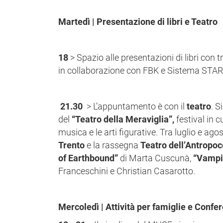
Martedì | Presentazione di libri e Teatro
18
> Spazio alle presentazioni di libri con 
in collaborazione con FBK e Sistema STAR
21.30
> L’appuntamento è con il
teatro
. S
del
“Teatro della Meraviglia”,
festival in c
musica e le arti figurative. Tra luglio e ago
Trento
e la rassegna
Teatro dell’Antropo
of Earthbound”
di Marta Cuscunà,
“Vampir
Franceschini e Christian Casarotto.
Mercoledì | Attività per famiglie e Confe