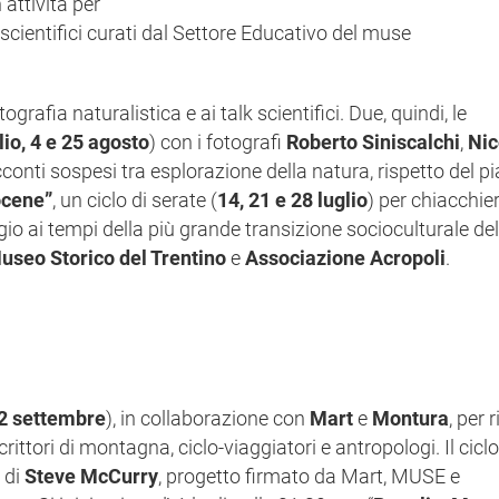
attività per
i scientifici curati dal Settore Educativo del muse
tografia naturalistica e ai talk scientifici.
Due, quindi, le
lio, 4 e 25 agosto
) con i fotografi
Roberto Siniscalchi
,
Nic
cconti sospesi tra esplorazione della natura, rispetto del p
ocene”
, un ciclo di serate (
14, 21 e 28 luglio
) per chiacchier
o ai tempi della più grande transizione socioculturale del
seo Storico del Trentino
e
Associazione
Acropoli
.
e 2 settembre
), in collaborazione con
Mart
e
Montura
, per r
rittori di montagna, ciclo-viaggiatori e antropologi. Il ciclo
a di
Steve McCurry
, progetto firmato da Mart, MUSE e