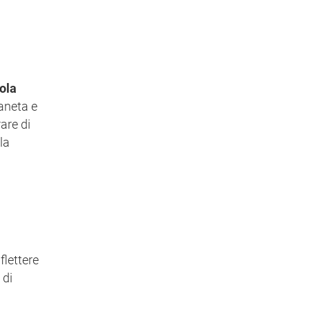
ola
ianeta e
are di
la
iflettere
 di