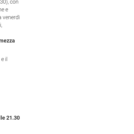
.30), con
he e
ia venerdì
i,
 mezza
e il
lle 21.30
: