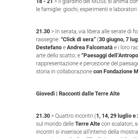
18 - 21
> Il giardino del MUSE si anima con 
le famiglie: giochi, esperimenti e laborator
21.30
> In serata, via libera alle serate di fo
rassegne:
“Click di sera”
(
30 giugno, 7 lug
Destefano
e
Andrea Falcomatà
e i loro ra
arte dello scatto; e
“Paesaggi dell’Antrop
rappresentazione e percezione del paesaggi
storia in collaborazione
con Fondazione Mu
Giovedì | Racconti dalle Terre Alte
21.30
> Quattro incontri (
1, 14, 29 luglio 
sul mondo delle
Terre Alte
con scalatori, sc
incontri si inserisce all’interno della mostr