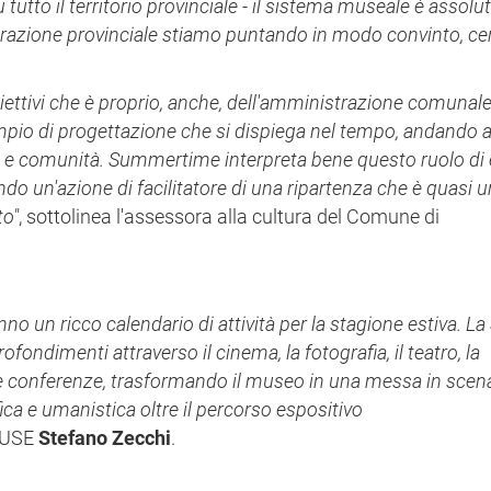
utto il territorio provinciale -
il sistema museale è assol
azione provinciale stiamo puntando in modo convinto, cert
ettivi che è proprio, anche, dell'amministrazione comunale.
o di progettazione che si dispiega nel tempo, andando al
città e comunità. Summertime interpreta bene questo ruolo di
o un'azione di facilitatore di una ripartenza che è quasi u
to"
, sottolinea l'assessora alla cultura del Comune di
o un ricco calendario di attività per la stagione estiva. La
fondimenti attraverso il cinema, la fotografia, il teatro, la
ri e conferenze, trasformando il museo in una messa in scen
fica e umanistica oltre il percorso espositivo
 MUSE
Stefano Zecchi
.