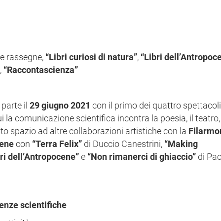
tre rassegne,
“Libri curiosi di natura”
,
“Libri dell’Antropoc
,
“Raccontascienza”
i parte il
29 giugno 2021
con il primo dei quattro spettacoli
ui la comunicazione scientifica incontra la poesia, il teatro,
sto spazio ad altre collaborazioni artistiche con la
Filarmo
cene
con
“Terra Felix”
di Duccio Canestrini,
“Making
i dell’Antropocene”
e
“Non rimanerci di ghiaccio”
di Pao
renze scientifiche