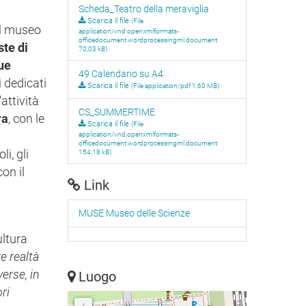
Scheda_Teatro della meraviglia
Scarica il file
(File
el museo
application/vnd.openxmlformats-
officedocument.wordprocessingml.document
te di
70,03 kB)
due
49 Calendario su A4
i dedicati
Scarica il file
(File application/pdf 1,60 MB)
attività
CS_SUMMERTIME
ra
, con le
Scarica il file
(File
application/vnd.openxmlformats-
officedocument.wordprocessingml.document
li, gli
154,18 kB)
on il
Link
MUSE Museo delle Scienze
ultura
e realtà
verse, in
Luogo
ori