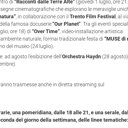
ntro di
“Racconti dalle Terre Alte”
(giovedì 1 luglio, ore 21
assegne cinematografiche che esplorano le meraviglie unic
atura”
, in collaborazione con il
Trento Film Festival
, al v
e della famosa docuserie
"Our Planet"
. Tra gli eventi special
uglio, ore 18) di
“Over Time”
,
video-installazione artistica
ambiente naturale, l’ormai tradizionale festa di
“MUSE di
no del museo (24 luglio).
ad agosto l’esibizione dell’
Orchestra Haydn
(28 agosto) 
tembre).
erranno trasmesse anche in diretta streaming sul
rarie, una pomeridiana, dalle 18 alle 21, e una serale, da
conda del giorno della settimana, delle linee tematiche