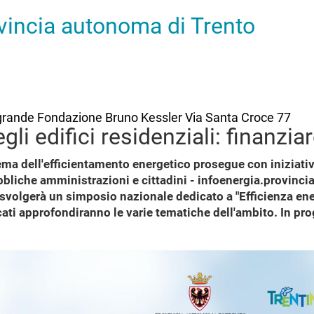
ovincia autonoma di Trento
la grande Fondazione Bruno Kessler Via Santa Croce 77
li edifici residenziali: finanziar
ema dell'efficientamento energetico prosegue con iniziati
bbliche amministrazioni e cittadini - infoenergia.provincia
volgerà un simposio nazionale dedicato a "Efficienza energe
icati approfondiranno le varie tematiche dell'ambito. In p