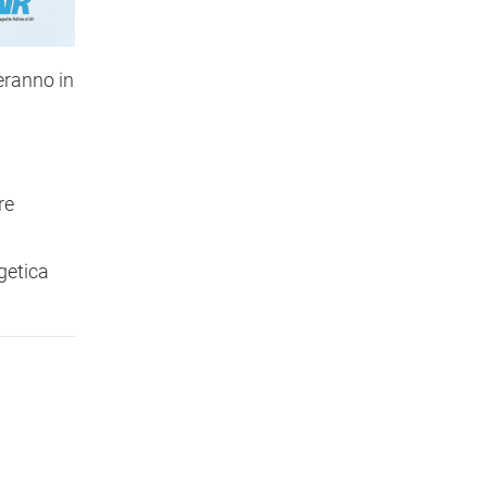
deranno in
re
rgetica