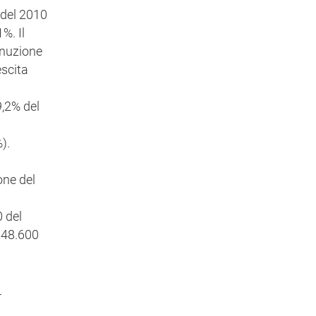
 del 2010
%. Il
inuzione
escita
9,2% del
).
one del
0 del
a 48.600
r