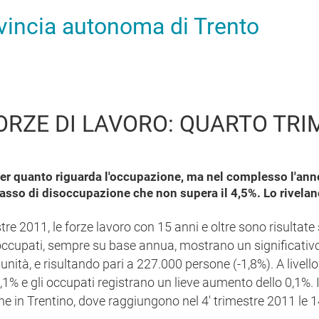
ovincia autonoma di Trento
ORZE DI LAVORO: QUARTO TRI
 per quanto riguarda l'occupazione, ma nel complesso l'anno
tasso di disoccupazione che non supera il 4,5%. Lo rivelano 
tre 2011, le forze lavoro con 15 anni e oltre sono risultate s
 occupati, sempre su base annua, mostrano un significativ
nità, e risultando pari a 227.000 persone (-1,8%). A livello
1,1% e gli occupati registrano un lieve aumento dello 0,1%. 
he in Trentino, dove raggiungono nel 4' trimestre 2011 le 