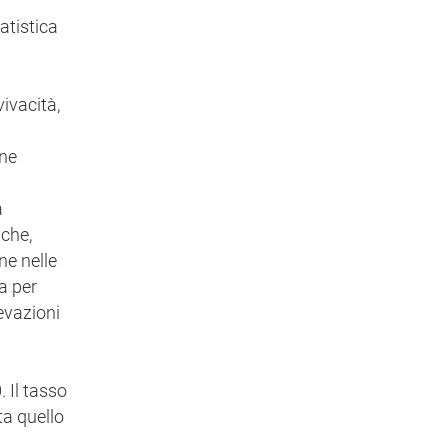
atistica
ivacità,
one
a
 che,
ne nelle
a per
evazioni
 Il tasso
ta quello