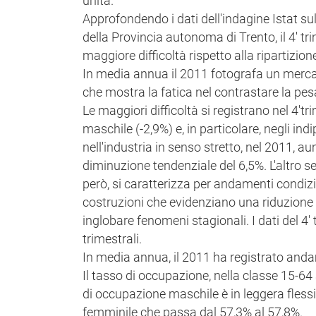
unità.
Approfondendo i dati dell'indagine Istat sull
della Provincia autonoma di Trento, il 4' tr
maggiore difficoltà rispetto alla ripartizion
In media annua il 2011 fotografa un mercat
che mostra la fatica nel contrastare la pe
Le maggiori difficoltà si registrano nel 4't
maschile (-2,9%) e, in particolare, negli indi
nell'industria in senso stretto, nel 2011, 
diminuzione tendenziale del 6,5%. L'altro s
però, si caratterizza per andamenti condizi
costruzioni che evidenziano una riduzione
inglobare fenomeni stagionali. I dati del 4
trimestrali.
In media annua, il 2011 ha registrato anda
Il tasso di occupazione, nella classe 15-64
di occupazione maschile è in leggera flessi
femminile che passa dal 57,3% al 57,8%.