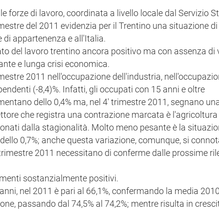
e forze di lavoro, coordinata a livello locale dal Servizio St
imestre del 2011 evidenzia per il Trentino una situazione di
e di appartenenza e all'Italia.
o del lavoro trentino ancora positivo ma con assenza di v
sante e lunga crisi economica.
rimestre 2011 nell'occupazione dell'industria, nell'occupazi
pendenti (-8,4)%. Infatti, gli occupati con 15 anni e oltre
aumentano dello 0,4% ma, nel 4' trimestre 2011, segnano un
ettore che registra una contrazione marcata è l'agricoltura
onati dalla stagionalità. Molto meno pesante è la situazio
 dello 0,7%; anche questa variazione, comunque, si connot
' trimestre 2011 necessitano di conferme dalle prossime ril
menti sostanzialmente positivi.
 anni, nel 2011 è pari al 66,1%, confermando la media 2010.
one, passando dal 74,5% al 74,2%; mentre risulta in cresci