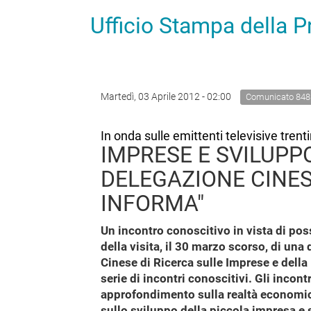
Ufficio Stampa della 
Martedì, 03 Aprile 2012 - 02:00
Comunicato 848
In onda sulle emittenti televisive trent
IMPRESE E SVILUPPO
DELEGAZIONE CINES
INFORMA"
Un incontro conoscitivo in vista di poss
della visita, il 30 marzo scorso, di un
Cinese di Ricerca sulle Imprese e della
serie di incontri conoscitivi. Gli incon
approfondimento sulla realtà economica
sullo sviluppo della piccola impresa e s