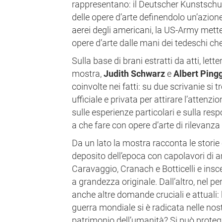
rappresentano: il Deutscher Kunstschut
delle opere d’arte definendolo un’azione
aerei degli americani, la US-Army mette
opere d’arte dalle mani dei tedeschi ch
Sulla base di brani estratti da atti, letter
mostra,
J
udith Schwarz
e
Albert Ping
coinvolte nei fatti: su due scrivanie si
ufficiale e privata per attirare l’attenzi
sulle esperienze particolari e sulla res
a che fare con opere d’arte di rilevanz
Da un lato la mostra racconta le storie
deposito dell’epoca con capolavori di ar
Caravaggio, Cranach e Botticelli e insce
a grandezza originale. Dall’altro, nel p
anche altre domande cruciali e attuali:
guerra mondiale si è radicata nelle nost
patrimonio dell’umanità? Si può protegg