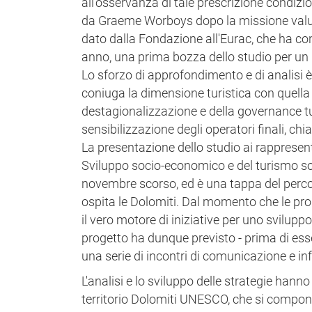
all'osservanza di tale prescrizione condizio
da Graeme Worboys dopo la missione valutat
dato dalla Fondazione all'Eurac, che ha con
anno, una prima bozza dello studio per u
Lo sforzo di approfondimento e di analisi
coniuga la dimensione turistica con quella 
destagionalizzazione e della governance t
sensibilizzazione degli operatori finali, c
La presentazione dello studio ai rappresen
Sviluppo socio-economico e del turismo sos
novembre scorso, ed è una tappa del percorso
ospita le Dolomiti. Dal momento che le pr
il vero motore di iniziative per uno sviluppo 
progetto ha dunque previsto - prima di ess
una serie di incontri di comunicazione e info
L'analisi e lo sviluppo delle strategie han
territorio Dolomiti UNESCO, che si compone di