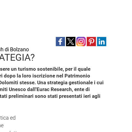
ch di Bolzano
ATEGIA?
ssere un turismo sostenibile, per il quale
ri dopo la loro iscrizione nel Patrimonio
Dolomiti stesse. Una strategia gestionale i cui
iti Unesco dall'Eurac Research, ente di
ati preliminari sono stati presentati ieri agli
tica ed
he