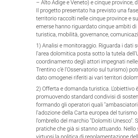
– Alto Adige e Veneto) e cinque province, 
Il progetto presentato ha previsto una fase d
territorio raccolti nelle cinque province e s
emerse hanno riguardato cinque ambiti di i
turistica, mobilità, governance, comunicaz
1) Analisi e monitoraggio. Riguarda i dati
l'area dolomitica posta sotto la tutela del
coordinamento degli attori impegnati nelle pr
Trentino c'è l'Osservatorio sul turismo) potr
dato omogenei riferiti ai vari territori dolomi
2) Offerta e domanda turistica. L'obiettivo
promuovendo standard condivisi di sosteni
formando gli operatori quali "ambasciatori"
l'adozione della Carta europea del turismo s
l'ombrello del marchio "Dolomiti Unesco". 
pratiche che già si stanno attuando. Nello 
virtuosi la politica di regolamentazione de