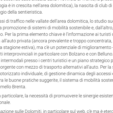
gia è in crescita nell'area dolomitica), la nascita di club d
gio della sentieristica.
si di traffico nelle vallate dell'area dolomitica, lo studio s
 promozione di sistemi di mobilità sostenibile e, dall'altro,
o. Per la prima elemento chiave è l'informazione ai turisti 
a all'auto privata (ancora prevalente e troppo concentrata, 
a stagione estiva), ma c'è un potenziale di miglioramento - 
i interprovinciali in particolare con Bolzano e con Belluno
intermodali presso i centri turistici e un piano strategico 
 sorgente con mezzo di trasporto alternativi all'auto. Per l
 motorizzato individuale, di gestione dinamica degli accessi 
 le buone pratiche suggerite, il sistema di mobilità sosten
amello Brenta.
particolare, la necessità di promuovere le sinergie esistent
onale.
zione sulle Dolomiti, in particolare sul web, c'è ma è ete