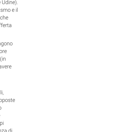
 Udine).
ismo e il
iche
fferta
ongono
iore
(in
 avere
i,
roposte
o
e
pi
nza di