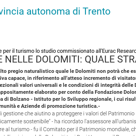
ovincia autonoma di Trento
per il turismo lo studio commissionato all'Eurac Resear
 NELLE DOLOMITI: QUALE STR
 alto pregio naturalistico quale le Dolomiti non potrà che e
a capace, in riferimento all'atteso incremento di visitato
ionali valori universali e le condizioni di integrità delle 
 appositamente elaborato per conto della Fondazione Dolom
di Bolzano - Istituto per lo Sviluppo regionale, i cui risult
omunità e Aziende di promozione turistica.-
i gestione che aiutino a proteggere i valori del Patrimonio
camente sostenibile" - ha ricordato l'assessore all'urbanis
re al turismo - fu il Comitato per il Patrimonio mondiale, c