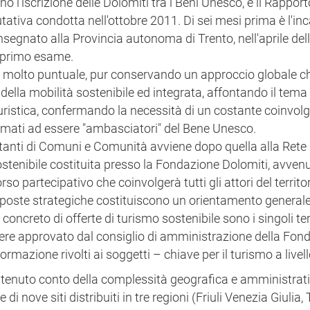
nò l'iscrizione delle Dolomiti tra i Beni Unesco, e il Rappor
iva condotta nell'ottobre 2011. Di sei mesi prima è l'inc
segnato alla Provincia autonoma di Trento, nell'aprile del
n primo esame.
 è molto puntuale, pur conservando un approccio globale c
della mobilità sostenibile ed integrata, affontando il tema 
uristica, confermando la necessità di un costante coinvol
hiamati ad essere "ambasciatori" del Bene Unesco.
tanti di Comuni e Comunità avviene dopo quella alla Rete 
tenibile costituita presso la Fondazione Dolomiti, avvenu
 partecipativo che coinvolgerà tutti gli attori del territo
oposte strategiche costituiscono un orientamento general
concreto di offerte di turismo sostenibile sono i singoli terri
ere approvato dal consiglio di amministrazione della Fon
rmazione rivolti ai soggetti – chiave per il turismo a livell
no tenuto conto della complessità geografica e amministrat
 nove siti distribuiti in tre regioni (Friuli Venezia Giulia,