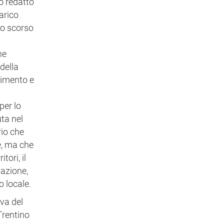
to redatto
arico
lo scorso
he
della
gimento e
per lo
ta nel
rio che
e, ma che
tori, il
dazione,
o locale.
iva del
 Trentino