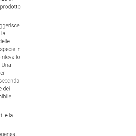
i prodotto
uggerisce
 la
delle
specie in
rileva lo
. Una
per
a seconda
e dei
ibile
i e la
rogenea.