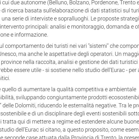
di cui due autonome (Belluno, Bolzano, Pordenone, Trento e
i ricerca basata sull'elaborazione di dati statistici sul tur
u una serie di interviste e sopralluoghi. Le proposte strateg
ntervento principali: analisi e monitoraggio, domanda e o
ione e informazione.
 sul comportamento dei turisti nei vari "sistemi" che comp
l'Unesco, ma anche le aspettative degli operatori. Un magg
ovince nella raccolta, analisi e gestione dei dati turistici 
ebbe essere utile - si sostiene nello studio dell'Eurac - per
tici.
 è quello di aumentare la qualità competitiva e ambientale
bilità, sviluppando congiuntamente prodotti ecosostenibil
 delle Dolomiti, riducendo le esternalità negative. Tra le p
ostenibile e di un disciplinare degli eventi sostenibili sott
Si tratta qui di mettere a regime ed estendere alcune buon
studio dell'Eurac si citano, a questo proposito, come esem
lle seconde case attuata dalla Provincia di Trento, la prese