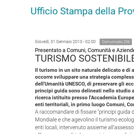
Ufficio Stampa della Pr
Giovedì, 31 Gennaio 2013 - 02:00
Comunicato 256
Presentato a Comuni, Comunità e Aziende 
TURISMO SOSTENIBILE
Il turismo in un sito naturale delicato e di
occorre sviluppare una strategia complessiv
dell'Umanità UNESCO, di preservare gli eccez
principi guida sono delineati nello studio
ricerca istituito presso l'Accademia Europea 
enti territoriali, in primo luogo Comuni, C
A raccomandare di fissare "principi guida d
Mondiale e che agevolino il turismo ecologi
enti locali, intervenuto assieme all'assesso