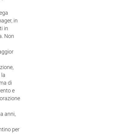
iega
ager, in
i in
pa. Non
aggior
zione,
 la
oma di
rento e
borazione
a anni,
ntino per