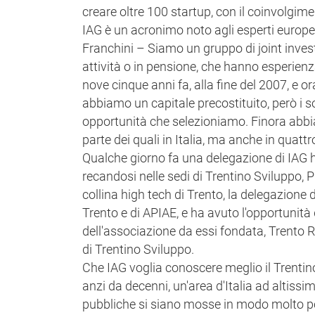
creare oltre 100 startup, con il coinvolgimen
IAG è un acronimo noto agli esperti europei
Franchini – Siamo un gruppo di joint invest
attività o in pensione, che hanno esperienza
nove cinque anni fa, alla fine del 2007, e 
abbiamo un capitale precostituito, però i so
opportunità che selezioniamo. Finora abbia
parte dei quali in Italia, ma anche in quattro
Qualche giorno fa una delegazione di IAG ha
recandosi nelle sedi di Trentino Sviluppo
collina high tech di Trento, la delegazione
Trento e di APIAE, e ha avuto l'opportunità d
dell'associazione da essi fondata, Trento
di Trentino Sviluppo.
Che IAG voglia conoscere meglio il Trentino
anzi da decenni, un'area d'Italia ad altissi
pubbliche si siano mosse in modo molto po