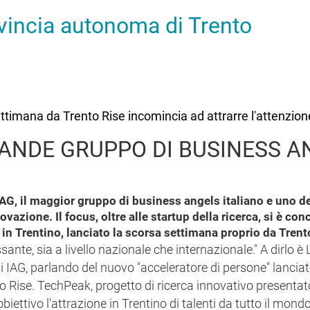
ovincia autonoma di Trento
settimana da Trento Rise incomincia ad attrarre l'attenzio
RANDE GRUPPO DI BUSINESS AN
IAG, il maggior gruppo di business angels italiano e uno de
ovazione. Il focus, oltre alle startup della ricerca, si è c
in Trentino, lanciato la scorsa settimana proprio da Trent
te, sia a livello nazionale che internazionale." A dirlo è
i IAG, parlando del nuovo "acceleratore di persone" lanciat
nto Rise. TechPeak, progetto di ricerca innovativo presenta
ettivo l'attrazione in Trentino di talenti da tutto il mond