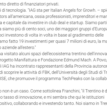
to diretto di finanziatori privati.
 di tecnologia. "IAG sta per Italian Angels for Growh. – sp
ors all'americana, ossia professionisti, imprenditori e man
 e capitale da investire in club deal e startup. Siamo partit
ora siamo più di cento soci, uno dei maggiori gruppi d'Euro
ci investono di volta in volta in base al gradimento delle
mo fatto 19 investimenti per quasi 7 milioni di euro, la m
 aziende all'estero."
 visitato alcuni spazi dell'ecosistema trentino dell'innova
, Progetto Manifattura e Fondazione Edmund Mach. A Povo,
 di IAG ha incontrato rappresentanti della Provincia auton
i scoprire le attività di FBK, dell'Università degli Studi di T
 RISE, che promuove il programma TechPeaks con la colla
 non è un caso. Come sottolinea Franchini, "il Trentino è d
mo tasso di innovazione, e mi sembra che qui le istituzioni
sitivo, collaborando e investendo tanto. Noi siamo in Tre