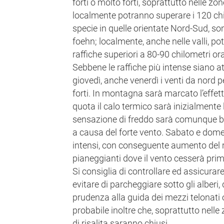
forti o molto forti, soprattutto nelle 
localmente potranno superare i 120 chilo
specie in quelle orientate Nord-Sud, sono
foehn; localmente, anche nelle valli, p
raffiche superiori a 80-90 chilometri ora
Sebbene le raffiche più intense siano a
giovedì, anche venerdì i venti da nord p
forti. In montagna sarà marcato l’effet
quota il calo termico sarà inizialmente l
sensazione di freddo sarà comunque ben
a causa del forte vento. Sabato e dom
intensi, con conseguente aumento del r
pianeggianti dove il vento cesserà prima
Si consiglia di controllare ed assicurare
evitare di parcheggiare sotto gli alberi,
prudenza alla guida dei mezzi telonati o
probabile inoltre che, soprattutto nelle
di risalita saranno chiusi.