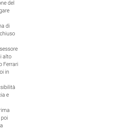
one del
 gare
ha di
 chiuso
ssessore
i alto
o Ferrari
oi in
sibilità
ia e
prima
 poi
fa