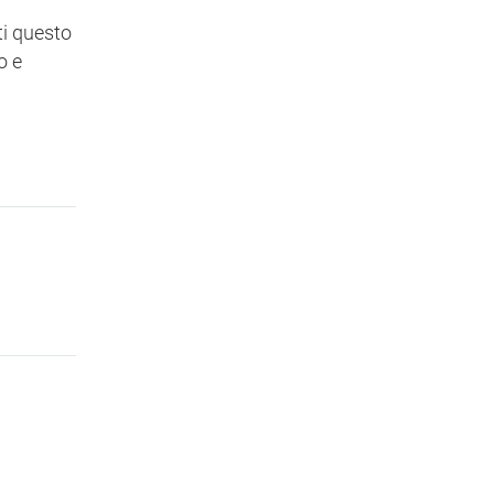
ti questo
o e