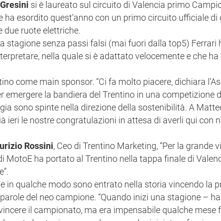
Gresini
si è laureato sul circuito di Valencia primo Campi
ha esordito quest’anno con un primo circuito ufficiale di
e due ruote elettriche.
a stagione senza passi falsi (mai fuori dalla top5) Ferrari 
nterpretare, nella quale si è adattato velocemente e che ha
ntino come main sponsor. “Ci fa molto piacere, dichiara l’A
er emergere la bandiera del Trentino in una competizione d
ogia sono spinte nella direzione della sostenibilità. A Matte
 ieri le nostre congratulazioni in attesa di averli qui con n
rizio Rossini
, Ceo di Trentino Marketing, “Per la grande vi
i MotoE ha portato al Trentino nella tappa finale di Valenc
e”.
o e in qualche modo sono entrato nella storia vincendo la 
 parole del neo campione. “Quando inizi una stagione – ha
vincere il campionato, ma era impensabile qualche mese 