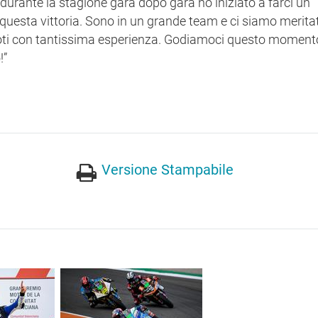
rante la stagione gara dopo gara ho iniziato a farci un
 questa vittoria. Sono in un grande team e ci siamo merita
piloti con tantissima esperienza. Godiamoci questo moment
!”
Versione Stampabile