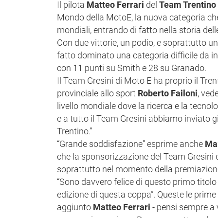
Il pilota
Matteo Ferrari
del
Team Trentino 
Mondo della MotoE, la nuova categoria che 
mondiali, entrando di fatto nella storia dell
Con due vittorie, un podio, e soprattutto un
fatto dominato una categoria difficile da i
con 11 punti su Smith e 28 su Granado.
Il Team Gresini di Moto E ha proprio il Tre
provinciale allo sport
Roberto Failoni
, ved
livello mondiale dove la ricerca e la tecnol
e a tutto il Team Gresini abbiamo inviato già
Trentino.”
“Grande soddisfazione” esprime anche
Mau
che la sponsorizzazione del Team Gresini d
soprattutto nel momento della premiazion
“Sono davvero felice di questo primo titol
edizione di questa coppa”. Queste le prime
aggiunto
Matteo Ferrari
- pensi sempre a 