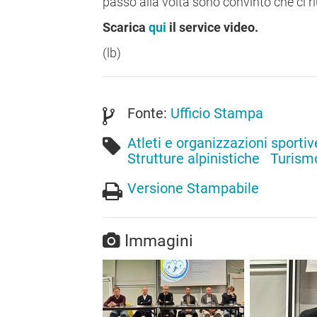
passo alla volta sono convinto che ci r
Scarica
qui
il service video.
(lb)
Fonte:
Ufficio Stampa
Atleti e organizzazioni sportiv
Strutture alpinistiche
Turismo
Versione Stampabile
Immagini