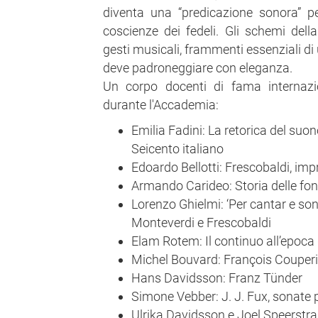
diventa una “predicazione sonora” p
coscienze dei fedeli. Gli schemi della
gesti musicali, frammenti essenziali di
deve padroneggiare con eleganza.
Un corpo docenti di fama internazio
durante l'Accademia:
Emilia Fadini: La retorica del suon
Seicento italiano
Edoardo Bellotti: Frescobaldi, im
Armando Carideo: Storia delle font
Lorenzo Ghielmi: ‘Per cantar e son
Monteverdi e Frescobaldi
Elam Rotem: Il continuo all’epoca
Michel Bouvard: François Couper
Hans Davidsson: Franz Tünder
Simone Vebber: J. J. Fux, sonate p
Ulrika Davidsson e Joel Speerstra: 