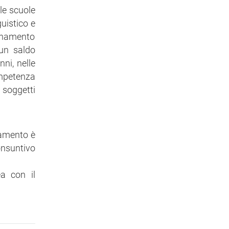
lle scuole
uistico e
egnamento
 un saldo
nni, nelle
ompetenza
i soggetti
damento è
onsuntivo
a con il