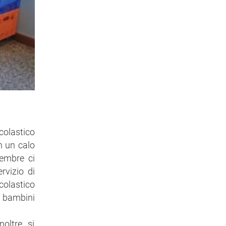
colastico
n un calo
tembre ci
rvizio di
colastico
i bambini
oltre, si