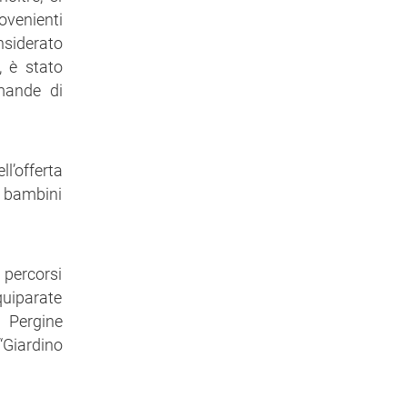
rovenienti
nsiderato
, è stato
mande di
ll’offerta
n bambini
 percorsi
quiparate
 Pergine
“Giardino