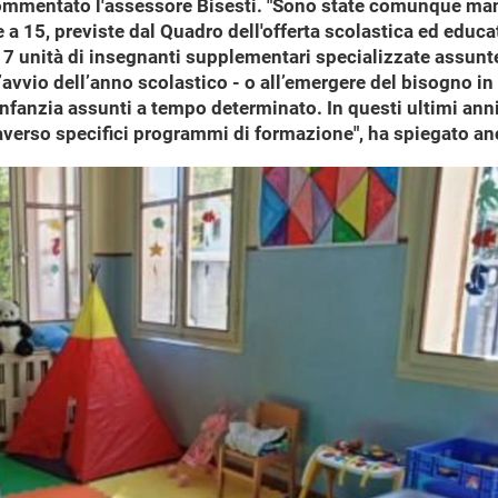
a commentato l'assessore Bisesti. "Sono state comunque m
a 15, previste dal Quadro dell'offerta scolastica ed educa
 17 unità di insegnanti supplementari specializzate assu
vio dell’anno scolastico - o all’emergere del bisogno in 
nfanzia assunti a tempo determinato. In questi ultimi anni
raverso specifici programmi di formazione", ha spiegato an