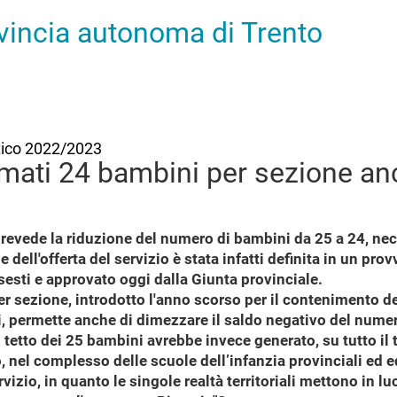
ovincia autonoma di Trento
stico 2022/2023
rmati 24 bambini per sezione an
evede la riduzione del numero di bambini da 25 a 24, nec
e dell'offerta del servizio è stata infatti definita in un p
isesti e approvato oggi dalla Giunta provinciale.
er sezione, introdotto l'anno scorso per il contenimento de
ti, permette anche di dimezzare il saldo negativo del nume
 tetto dei 25 bambini avrebbe invece generato, su tutto il 
 nel complesso delle scuole dell’infanzia provinciali ed eq
vizio, in quanto le singole realtà territoriali mettono in l