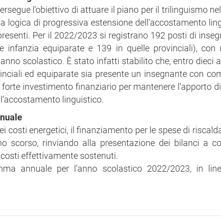
segue l’obiettivo di attuare il piano per il trilinguismo ne
una logica di progressiva estensione dell’accostamento ling
presenti. Per il 2022/2023 si registrano 192 posti di ins
 infanzia equiparate e 139 in quelle provinciali), con
anno scolastico. È stato infatti stabilito che, entro dieci a
rovinciali ed equiparate sia presente un insegnante con c
uo forte investimento finanziario per mantenere l’apporto d
 l’accostamento linguistico.
nnuale
i costi energetici, il finanziamento per le spese di riscal
o scorso, rinviando alla presentazione dei bilanci a c
i costi effettivamente sostenuti.
ma annuale per l’anno scolastico 2022/2023, in line