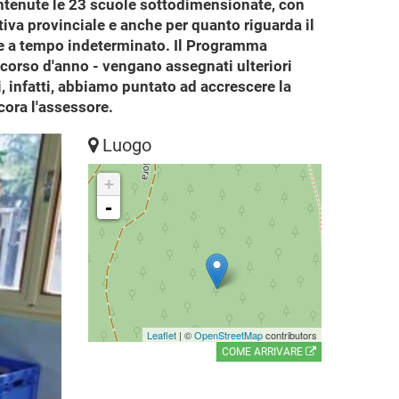
antenute le 23 scuole sottodimensionate, con
tiva provinciale e anche per quanto riguarda il
nte a tempo indeterminato. Il Programma
corso d'anno - vengano assegnati ulteriori
, infatti, abbiamo puntato ad accrescere la
cora l'assessore.
Luogo
+
-
Leaflet
| ©
OpenStreetMap
contributors
COME ARRIVARE