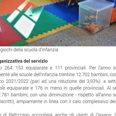
giochi della scuola d'infanzia
rganizzativa del servizio
ono 264: 153 equiparate e 111 provinciali. Per l’anno s
nte alle scuole dell’infanzia trentine 12.702 bambini, co
ico 2021/2022 (pari ad una riduzione del 3,93%): a set
 equiparate e 176 in meno in quelle provinciali. Al se
 7.781 bambini, con una diminuzione - rispetto all’anno s
 iscritti), ampiamente in linea con il calo complessivo de
di Pellizzano accoglierà anche gli utenti di Ossana. In