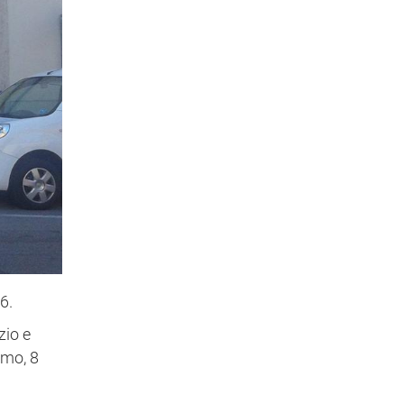
6.
zio e
imo, 8