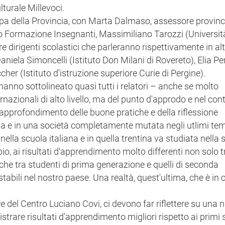
lturale Millevoci.
pa della Provincia, con Marta Dalmaso, assessore provinc
tro Formazione Insegnanti, Massimiliano Tarozzi (Universit
e dirigenti scolastici che parleranno rispettivamente in al
aniela Simoncelli (Istituto Don Milani di Rovereto), Elia Per
her (Istituto d'istruzione superiore Curie di Pergine).
anno sottolineato quasi tutti i relatori – anche se molto
ernazionali di alto livello, ma del punto d'approdo e nel co
approfondimento delle buone pratiche e della riflessione
ola e in una società completamente mutata negli utlimi tem
nella scuola italiana e in quella trentina va studiata nella 
, ai risultati d'apprendimento molto differenti non solo t
nche tra studenti di prima generazione e quelli di seconda
stabili nel nostro paese. Una realtà, quest'ultima, che è in 
ttore del Centro Luciano Covi, ci devono far riflettere su una
strare risultati d'apprendimento migliori rispetto ai primi s