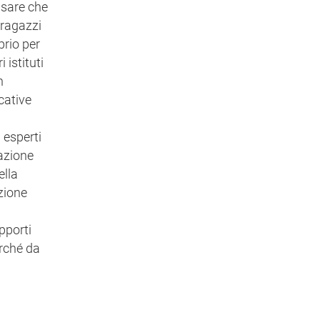
ensare che
i ragazzi
prio per
 istituti
n
icative
 esperti
mazione
ella
azione
pporti
erché da