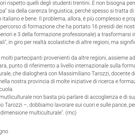
ori rispetto quelli degli studenti trentini. E non bisogna p
olpa" sia della carenza linguistica, perché spesso si tratta d
o italiano e bene. Il problema, allora, è più complesso e pro
percorso di formazione che ha portato 16 presidi dei nostri
uperiori e 3 della formazione professionale) a trasformarsi i
li", in giro per realtà scolastiche di altre regioni, ma signif
 molti partecipanti provenienti da altre regioni, assieme ad
dara, punto di riferimento a livello internazionale sulla for
turale, che dialogherà con Massimiliano Tarozzi, docente d
ella nostra provincia di molte iniziative di ricerca e form
scuola.
 mutliculturale non basta più parlare di accoglienza e di su
prio Tarozzi –, dobbiamo lavorare sui cuori e sulle pance, p
a dimensione multiculturale". (mc)
egno