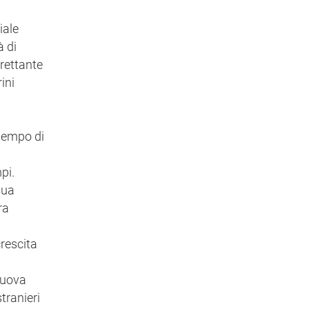
iale
à di
trettante
ini
ntempo di
pi.
sua
ra
crescita
 nuova
tranieri