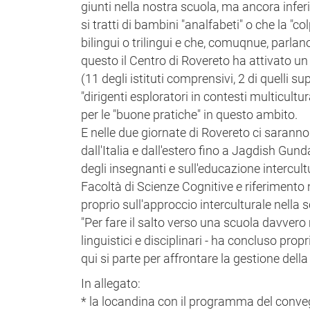
giunti nella nostra scuola, ma ancora inferi
si tratti di bambini "analfabeti" o che la "c
bilingui o trilingui e che, comuqnue, parlan
questo il Centro di Rovereto ha attivato un 
(11 degli istituti comprensivi, 2 di quelli s
"dirigenti esploratori in contesti multicultura
per le "buone pratiche" in questo ambito.
E nelle due giornate di Rovereto ci saranno
dall'Italia e dall'estero fino a Jagdish Gun
degli insegnanti e sull'educazione intercul
Facoltà di Scienze Cognitive e riferimento n
proprio sull'approccio interculturale nella 
"Per fare il salto verso una scuola davvero
linguistici e disciplinari - ha concluso pro
qui si parte per affrontare la gestione dell
In allegato:
* la locandina con il programma del conv