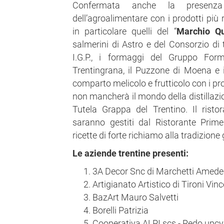
Confermata anche la presenza 
dell’agroalimentare con i prodotti più r
in particolare quelli del “
Marchio Qu
salmerini di Astro e del Consorzio di t
I.G.P., i formaggi del Gruppo For
Trentingrana, il Puzzone di Moena e il
comparto melicolo e frutticolo con i pr
non mancherà il mondo della distillazio
Tutela Grappa del Trentino. Il ristor
saranno gestiti dal Ristorante Pri
ricette di forte richiamo alla tradizion
L
e aziende trentine presenti:
3A Decor Snc di Marchetti Amede
Artigianato Artistico di Tironi Vin
BazArt Mauro Salvetti
Borelli Patrizia
Cooperativa ALPI scs - Redo upcy