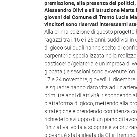
premiazione, alla presenza dei politici, t
Alessandro Olivi e all'istruzione Marta 
giovani del Comune di Trento Lucia Maest
vincitori sono riservati interessanti st
Alla prima edizione di questo progetto
ragazzi tra i 16 e i 25 anni, suddivisi i
di gioco sui quali hanno scelto di confr
carpenteria specializzata nella realizzaz
pasticceria/gelateria e un'impresa di 
giocata (le sessioni sono avvenute "on li
17 e 24 novembre, giovedì 1' dicembre
le squadre hanno dato vita ad un'aziend
primi tre anni di attività, rispondendo
piattaforma di gioco, mettendo alla prov
strategiche e prendendo confidenza c
richiede lo sviluppo di un piano di lavo
L'iniziativa, volta a scoprire e valorizza
giovani, è stata ideata da CEii Trentino