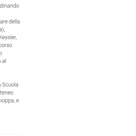
erdinando
are della
a),
essler,
rcorso
o
 al
la Scuola
'Ateneo
hioppa, e