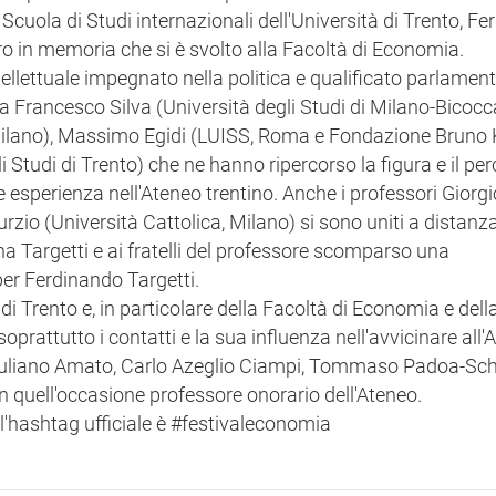
 Scuola di Studi internazionali dell'Università di Trento, F
tro in memoria che si è svolto alla Facoltà di Economia.
tellettuale impegnato nella politica e qualificato parlament
o da Francesco Silva (Università degli Studi di Milano-Bicocc
 Milano), Massimo Egidi (LUISS, Roma e Fondazione Bruno K
 Studi di Trento) che ne hanno ripercorso la figura e il pe
le esperienza nell'Ateneo trentino. Anche i professori Giorgi
rzio (Università Cattolica, Milano) si sono uniti a distanza
a Targetti e ai fratelli del professore scomparso una
per Ferdinando Targetti.
 di Trento e, in particolare della Facoltà di Economia e del
 soprattutto i contatti e la sua influenza nell'avvicinare all
tri, Giuliano Amato, Carlo Azeglio Ciampi, Tommaso Padoa-Sc
in quell'occasione professore onorario dell'Ateneo.
 l'hashtag ufficiale è #festivaleconomia