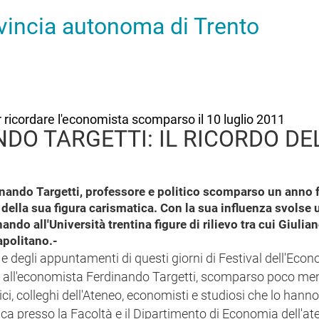
ovincia autonoma di Trento
r ricordare l'economista scomparso il 10 luglio 2011
NDO TARGETTI: IL RICORDO DEL
ando Targetti, professore e politico scomparso un anno f
do della sua figura carismatica. Con la sua influenza svolse
inando all'Università trentina figure di rilievo tra cui Gi
apolitano.-
ti e degli appuntamenti di questi giorni di Festival dell'Econ
o all'economista Ferdinando Targetti, scomparso poco me
ci, colleghi dell'Ateneo, economisti e studiosi che lo hanno
ca presso la Facoltà e il Dipartimento di Economia dell'at