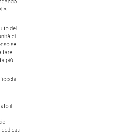
 andando
ella
luto del
nità di
enso se
a fare
ta più
 fiocchi
ato il
cie
 dedicati