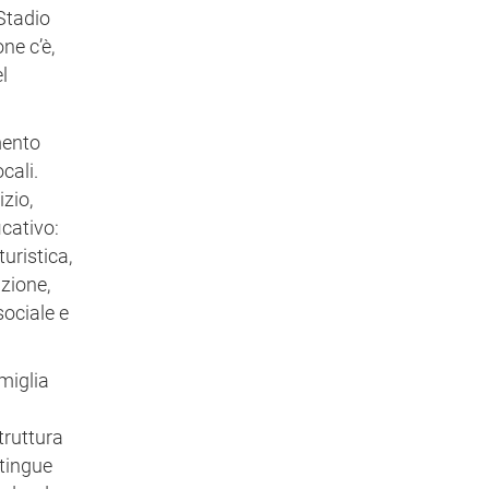
 Stadio
ne c’è,
l
mento
cali.
zio,
cativo:
uristica,
azione,
sociale e
miglia
truttura
stingue