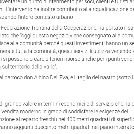
diventare un punto di riferimento per soci, clienti e turisti
. L’intervento ha inoltre contribuito alla riqualificazione d
rizzando l’intero contesto urbano
 Federazione Trentina della Cooperazione, ha portato il sa
nziato che “oggi questo negozio viene consegnato alla comu
ferisce alla comunità perché questi investimenti hanno un s
nerale tutta la comunità, questi servizi li utilizza venendo 
sì si possono creare ulteriori risorse anche per i punti vendi
ul territorio della valle”.
 parroco don Albino Dell’Eva, e il taglio del nastro (sotto i
i grande valore in termini economici e di servizio che ha d
i vendita moderno in grado di soddisfare le esigenze dei
nzione al reparto freschi) nei 400 metri quadrati di superfi
vanno aggiunti duecento metri quadrati nel piano interrato