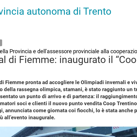
ovincia autonoma di Trento
lla Provincia e dell'assessore provinciale alla cooperazi
l di Fiemme: inaugurato il “Coo
 di Fiemme pronta ad accogliere le Olimpiadi invernali e vi
tro della rassegna olimpica, stamani, è stato raggiunto un
esentato un punto di arrivo e di partenza: il raggiungiment
atori soci e clienti il nuovo punto vendita Coop Trentin
i, annunciata come giornata coi fiocchi, lo è stata anche pe
 all’evento inaugurale.