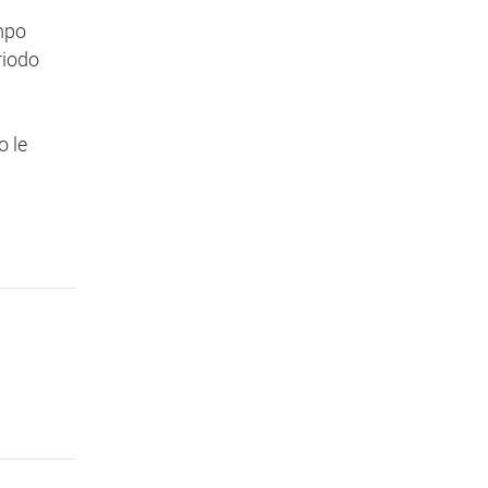
empo
riodo
o le