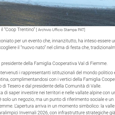
 il “Coop Trentino”
[ Archivio Ufficio Stampa PAT]
oniato per un evento che, innanzitutto, ha inteso essere u
ccogliere il “nuovo nato” nel clima di festa che, tradizional
lla presidente della Famiglia Cooperativa Val di Fiemme.
ervenuti i rappresentanti istituzionali del mondo politico 
tina, complimentandosi con i vertici della Famiglia Coope
o di Tesero e dal presidente della Comunità di Valle.
i saper investire nei territori e nelle vallate alpine con u
 è solo un negozio, ma un punto di riferimento sociale e u
Fiemme. L’apertura arriva in un momento simbolico: la valle
ralimpici Invernali 2026, con infrastrutture strategiche gi