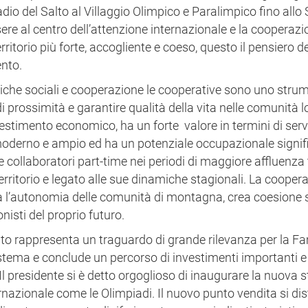
dio del Salto al Villaggio Olimpico e Paralimpico fino allo
re al centro dell’attenzione internazionale e la cooperazio
erritorio più forte, accogliente e coeso, questo il pensiero de
ento.
litiche sociali e cooperazione le cooperative sono uno stru
 prossimità e garantire qualità della vita nelle comunità lo
estimento economico, ha un forte valore in termini di servi
oderno e ampio ed ha un potenziale occupazionale signifi
e collaboratori part-time nei periodi di maggiore affluenza t
erritorio e legato alle sue dinamiche stagionali. La cooper
rza l’autonomia delle comunità di montagna, crea coesione 
onisti del proprio futuro.
vento rappresenta un traguardo di grande rilevanza per la Fa
istema e conclude un percorso di investimenti importanti e
 Il presidente si è detto orgoglioso di inaugurare la nuova s
ernazionale come le Olimpiadi. Il nuovo punto vendita si di