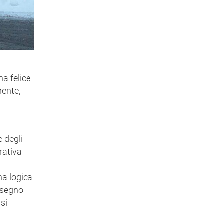
na felice
mente,
e degli
rativa
na logica
n segno
 si
à