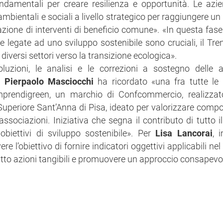
damentali per creare resilienza e opportunità. Le azi
bientali e sociali a livello strategico per raggiungere un 
azione di interventi di beneficio comune». «In questa fase 
e legate ad uno sviluppo sostenibile sono cruciali, il Tre
diversi settori verso la transizione ecologica».
uzioni, le analisi e le correzioni a sostegno delle 
re
Pierpaolo Masciocchi
ha ricordato «una fra tutte le i
, Imprendigreen, un marchio di Confcommercio, realizza
 Superiore Sant’Anna di Pisa, ideato per valorizzare comp
associazioni. Iniziativa che segna il contributo di tutto i
obiettivi di sviluppo sostenibile». Per
Lisa Lancorai
, i
 l’obiettivo di fornire indicatori oggettivi applicabili ne
tto azioni tangibili e promuovere un approccio consapevol