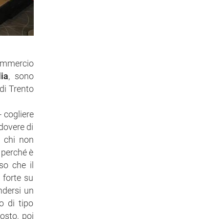
ommercio
ia
, sono
di Trento
- cogliere
dovere di
: chi non
 perché è
so che il
 forte su
ndersi un
o di tipo
osto, poi