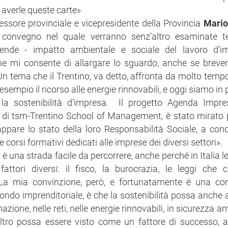
i averle queste carte»
ssore provinciale e vicepresidente della Provincia
Mario
n convegno nel quale verranno senz’altro esaminate t
ziende - impatto ambientale e sociale del lavoro d’i
he mi consente di allargare lo sguardo, anche se breve
 Un tema che il Trentino, va detto, affronta da molto tem
 esempio il ricorso alle energie rinnovabili, e oggi siamo in 
a sostenibilità d’impresa. Il progetto Agenda Impre
o di tsm-Trentino School of Management, è stato mirato 
pare lo stato della loro Responsabilità Sociale, a condi
e corsi formativi dedicati alle imprese dei diversi settori».
 una strada facile da percorrere, anche perché in Italia l
ttori diversi: il fisco, la burocrazia, le leggi che
 La mia convinzione, però, e fortunatamente è una co
ndo imprenditoriale, è che la sostenibilità possa anche a
azione, nelle reti, nelle energie rinnovabili, in sicurezza a
’altro possa essere visto come un fattore di successo, 