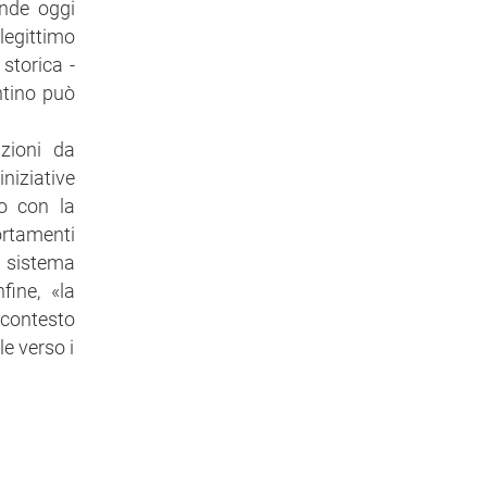
ende oggi
legittimo
storica -
ntino può
azioni da
niziative
to con la
ortamenti
l sistema
nfine, «la
l contesto
e verso i