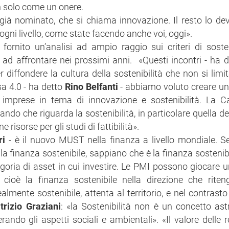
n solo come un onere.
ià nominato, che si chiama innovazione. Il resto lo dev
a ogni livello, come state facendo anche voi, oggi».
ornito un’analisi ad ampio raggio sui criteri di sosten
ad affrontare nei prossimi anni. «Questi incontri - ha d
diffondere la cultura della sostenibilità che non si limit
a 4.0 - ha detto
Rino Belfanti
- abbiamo voluto creare u
e imprese in tema di innovazione e sostenibilità. La 
o che riguarda la sostenibilità, in particolare quella degl
 risorse per gli studi di fattibilità».
ri
- è il nuovo MUST nella finanza a livello mondiale. S
a finanza sostenibile, sappiano che è la finanza sostenibi
oria di asset in cui investire. Le PMI possono giocare 
cioè la finanza sostenibile nella direzione che rite
mente sostenibile, attenta al territorio, e nel contrasto a
trizio Graziani
: «la Sostenibilità non è un concetto as
do gli aspetti sociali e ambientali». «Il valore delle re