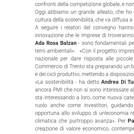
confronti della competizione globale, e no
Oggi abbiamo un grande alleato, che ho g
cultura della sostenibilità, che va diffusa 
A seguire i relatori del convegno hanno f
innovazione che le imprese di troveranno 
Ada Rosa Balzan
- sono fondamentali per 
temi ambientali». «Con il progetto Impres
nazionale per dare risposta alle piccol
Commercio di Trento sta preparando un band
e dei cicli produttivi, mettendo a disposizione
«La sostenibilità - ha detto
Andrea Di Tu
ancora PMI che non si sono interessate all
sta interessando a loro, come nuova categ
ruolo anche come investitori, guidando 
opportuna allo sviluppo di un'economia real
climatica che purtroppo avanza». Per
Pa
creazione di valore economico, contemperan