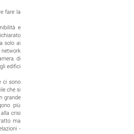
e fare la
ibilità e
ichiarato
a solo ai
n network
Camera di
i edifici
e ci sono
le che si
un grande
ngono più
lla crisi
tratto ma
lazioni -