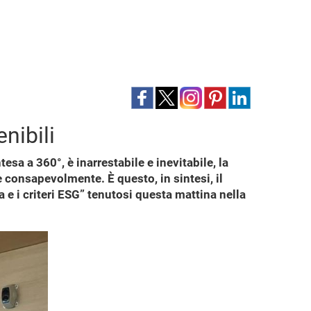
nibili
esa a 360°, è inarrestabile e inevitabile, la
 consapevolmente. È questo, in sintesi, il
 e i criteri ESG” tenutosi questa mattina nella