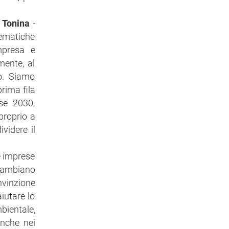
 Tonina
-
ematiche
mpresa e
mente, al
po. Siamo
prima fila
se 2030,
proprio a
videre il
e imprese
 cambiano
nvinzione
iutare lo
mbientale,
anche nei