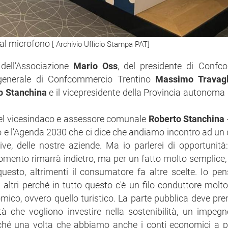
 al microfono
[ Archivio Ufficio Stampa PAT]
 dell’Associazione
Mario Oss
, del presidente di Confc
 generale di Confcommercio Trentino
Massimo Travagl
o Stanchina
e il vicepresidente della Provincia autonoma 
del vicesindaco e assessore comunale
Roberto Stanchina
no e l’Agenda 2030 che ci dice che andiamo incontro ad un 
ve, delle nostre aziende. Ma io parlerei di opportunità
momento rimarrà indietro, ma per un fatto molto semplice,
uesto, altrimenti il consumatore fa altre scelte. Io pen
 altri perché in tutto questo c'è un filo conduttore molto
mico, ovvero quello turistico. La parte pubblica deve pre
à che vogliono investire nella sostenibilità, un impegn
erché una volta che abbiamo anche i conti economici a p