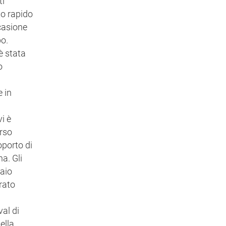
ti
to rapido
ccasione
bo.
è stata
o
e in
i è
erso
oporto di
a. Gli
naio
rato
val di
ella