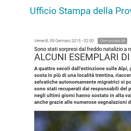
Ufficio Stampa della Pr
Venerdì, 09 Gennaio 2015 - 02:00
Comunicato 39
Sono stati sorpresi dal freddo natalizio a n
ALCUNI ESEMPLARI DI
A quattro secoli dall'estinzione sulle Alpi, 
sosta in più di una località trentina, riac
selvatiche autonomamente migratrici si pos
sono stati recuperati dai responsabili del 
negli ultimi giorni hanno sostato in alta va
anche grazie alle numerose segnalazioni di