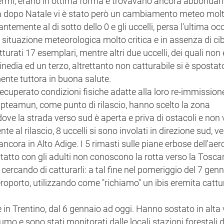
a fermi, erano in ottima forma e trovavano ancora abbondan
na dopo Natale vi è stato però un cambiamento meteo mol
temente al di sotto dello 0 e gli uccelli, persa l'ultima o
a situazione meteorologica molto critica e in assenza di ci
turati 17 esemplari, mentre altri due uccelli, dei quali non 
 inedia ed un terzo, altrettanto non catturabile si è spostat
nte tuttora in buona salute.
 recuperato condizioni fisiche adatte alla loro re-immission
ppteamun, come punto di rilascio, hanno scelto la zona
dove la strada verso sud è aperta e priva di ostacoli e non v
e al rilascio, 8 uccelli si sono involati in direzione sud, v
ancora in Alto Adige. I 5 rimasti sulle piane erbose dell'aer
ntatto con gli adulti non conoscono la rotta verso la Toscan
ercando di catturarli: a tal fine nel pomeriggio del 7 gen
eroporto, utilizzando come "richiamo" un ibis eremita cattu
 in Trentino, dal 6 gennaio ad oggi. Hanno sostato in alta 
umo e sono stati monitorati dalle locali stazioni forestali d