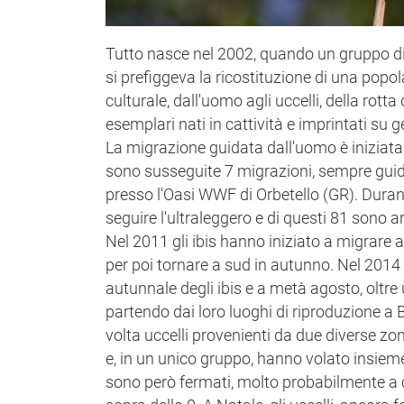
Tutto nasce nel 2002, quando un gruppo di 
si prefiggeva la ricostituzione di una popol
culturale, dall'uomo agli uccelli, della rott
esemplari nati in cattività e imprintati su g
La migrazione guidata dall'uomo è iniziata 
sono susseguite 7 migrazioni, sempre guid
presso l'Oasi WWF di Orbetello (GR). Durant
seguire l'ultraleggero e di questi 81 sono a
Nel 2011 gli ibis hanno iniziato a migrare
per poi tornare a sud in autunno. Nel 201
autunnale degli ibis e a metà agosto, oltr
partendo dai loro luoghi di riproduzione a
volta uccelli provenienti da due diverse zone
e, in un unico gruppo, hanno volato insieme 
sono però fermati, molto probabilmente a 