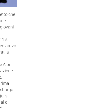
getto che
ione
 giovani
11 si
ed arrivo
ati a
e Alpi
razione
e,
prima
lisburgo
ui si
al di