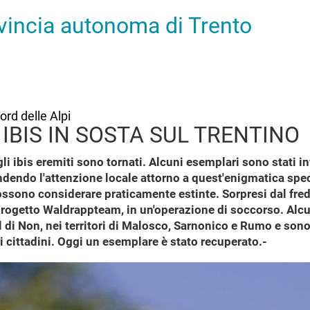
ovincia autonoma di Trento
ord delle Alpi
 IBIS IN SOSTA SUL TRENTINO
gli ibis eremiti sono tornati. Alcuni esemplari sono stati in
cendendo l'attenzione locale attorno a quest'enigmatica spe
sono considerare praticamente estinte. Sorpresi dal fredd
progetto Waldrappteam, in un'operazione di soccorso. Alcun
l di Non, nei territori di Malosco, Sarnonico e Rumo e sono 
 cittadini. Oggi un esemplare è stato recuperato.-