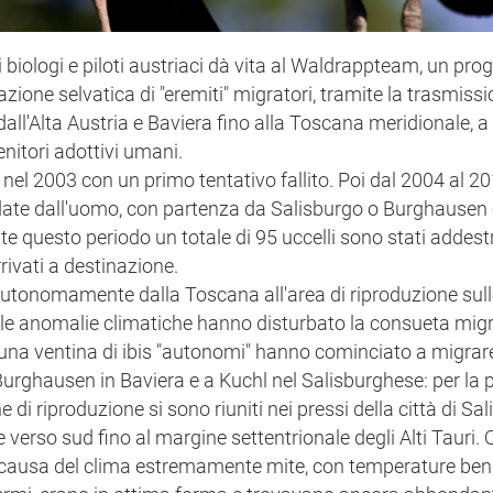
biologi e piloti austriaci dà vita al Waldrappteam, un pro
azione selvatica di "eremiti" migratori, tramite la trasmiss
a dall'Alta Austria e Baviera fino alla Toscana meridionale, a
enitori adottivi umani.
nel 2003 con un primo tentativo fallito. Poi dal 2004 al 20
ate dall'uomo, con partenza da Salisburgo o Burghausen 
e questo periodo un totale di 95 uccelli sono stati addestr
rrivati a destinazione.
 autonomamente dalla Toscana all'area di riproduzione sull
4 le anomalie climatiche hanno disturbato la consueta mig
e una ventina di ibis "autonomi" hanno cominciato a migrar
 Burghausen in Baviera e a Kuchl nel Salisburghese: per la 
 di riproduzione si sono riuniti nei pressi della città di Sa
verso sud fino al margine settentrionale degli Alti Tauri. Q
causa del clima estremamente mite, con temperature ben 