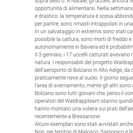
sopra dello 0. A Natale, gli uccelli, ancor
opportunità di alimentarsi. Nella settima
e drastico: la temperatura è scesa abbondan
per partire, sono rimasti intrappolati in un
In un salvataggio in extremis sono stati cat
possibile la cattura, sono morti di freddo e
autonomamente in Baviera ed è probabilme
Il 3 gennaio, i 17 uccelli catturati avevano
natura. I responsabili del progetto Waldra
dell'aeroporto di Bolzano in Alto Adige, da 
praticamente neve al suolo. Il giorno seguent
l'area di svernamento, mente gli altri sono 
Bolzano sono tutti giovani che, perso il co
operatori del Waldrappteam stanno quindi c
hanno montato una voliera sui prati dell'a
recentemente a Bressanone.
Alcuni esemplari sono stati avvistati anche
Non, nei territori di Malosco, Sarnonico e R