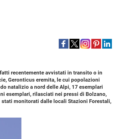
fatti recentemente avvistati in transito o in
cie, Geronticus eremita, le cui popolazioni
o natalizio a nord delle Alpi, 17 esemplari
i esemplari, rilasciati nei pressi di Bolzano,
stati monitorati dalle locali Stazioni Forestali,