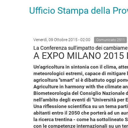
Ufficio Stampa della Pr
Venerdì, 09 Ottobre 2015 - 02:00
Comunicato 2511
La Conferenza sull'impatto dei cambiamenti 
A EXPO MILANO 2015 
Un'agricoltura in sintonia con il clima, att
meteorologici estremi, capace di mitigare le
agricoltura "smart" si è dibattuto oggi pom
Agriculture in harmony with the climate an
Biometeorologia del Consiglio Nazionale d
nell'ambito degli eventi di "Università per
Una riflessione scientifica su un tema part
abitanti entro il 2050 che porterà ad un a
la ricerca trentina - come ha sottolineato S
con le competenze internazionali su un tem