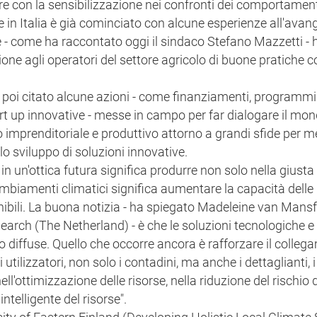
re con la sensibilizzazione nei confronti dei comportamenti
e in Italia è già cominciato con alcune esperienze all'avan
 - come ha raccontato oggi il sindaco Stefano Mazzetti - 
ione agli operatori del settore agricolo di buone pratiche c
 poi citato alcune azioni - come finanziamenti, programmi
tart up innovative - messe in campo per far dialogare il mo
lo imprenditoriale e produttivo attorno a grandi sfide per m
lo sviluppo di soluzioni innovative.
n un'ottica futura significa produrre non solo nella giusta
mbiamenti climatici significa aumentare la capacità delle
enibili. La buona notizia - ha spiegato Madeleine van Mansf
earch (The Netherland) - è che le soluzioni tecnologiche e
o diffuse. Quello che occorre ancora è rafforzare il colle
i utilizzatori, non solo i contadini, ma anche i dettaglianti, i
l'ottimizzazione delle risorse, nella riduzione del rischio 
intelligente del risorse".