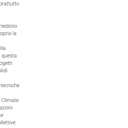
prattutto
chiedono
oprio la
lla
u questa
ogetti
lidi
o tecniche
r Climate
azioni
ne
llettive