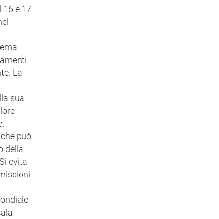
l 16 e 17
nel
 tema
biamenti
nte. La
lla sua
alore
e.
e che può
o della
Si evita
emissioni
mondiale
cala