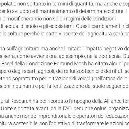
polate, non soltanto in termini di quantità, ma anche e so
li per lo sviluppo e il mantenimento di determinate colture. I
ale modificheranno non solo i regimi delle condizioni
di acqua, di suolo e gli ecosistemi. Questi cambiamenti ri
lle colture perché la carta vincente dell'agricoltura sarà pr
lima sull'agricoltura ma anche limitare l'impatto negativo de
s serra, come avviene ora, ad esempio, nella zootecnia. S
e Eccel della Fondazione Edmund Mach ha citato alcuni pr
ro degli scarti agricoli, dei reflui zootecnici e dei rifiuti so
no soprattutto per la trazione di veicoli) nell'ottica della
sioni inquinanti e per la fertilizzazione del suolo seguend
ural Research ha poi ricordato l'impegno della Alliance fo
nite e portata avanti dalla FAO, per unire onlus, organizz
, ma anche mondo imprenditoriale e operatori dell'educazio
tura sostenibile, con l'obiettivo di trasformare le azioni co