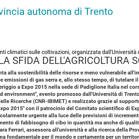
ovincia autonoma di Trento
climatici sulle coltivazioni, organizzata dall'Università di
LA SFIDA DELL'AGRICOLTURA 
enta alla sostenibilità delle risorse e meno vulnerabile all
 emissioni di gas serra e, allo stesso tempo, di tutelare i
eriggio a Expo 2015 nella sede di Padiglione Italia nel co
d environment", evento promosso dall'Università di Trento 
elle Ricerche (CNR-IBIMET) e realizzato grazie al support
 Expo 2015" con il patrocinio del Comitato scientifico di E
icolarmente urgente alla luce delle previsioni di incremen
umento di fabbisogno di cibo in quantità ma anche di quali
ara Ferrari, assessora all'università e alla ricerca della P
a fondamentale per il mondo e certamente per un territori