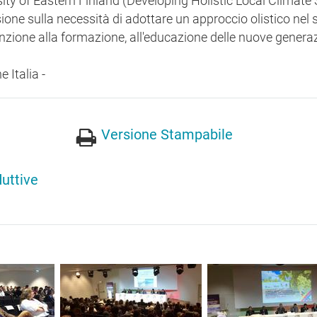
ity of Eastern Finland (Developing Holistic Local Climate 
sione sulla necessità di adottare un approccio olistico nel
nzione alla formazione, all'educazione delle nuove generaz
 Italia -
Versione Stampabile
duttive