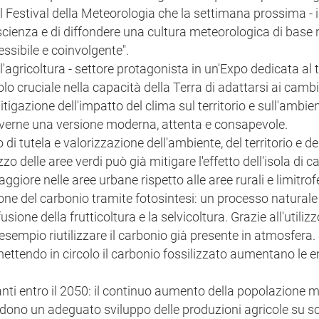
 Festival della Meteorologia che la settimana prossima - i
 scienza e di diffondere una cultura meteorologica di base 
sibile e coinvolgente".
 l'agricoltura - settore protagonista in un'Expo dedicata al
uolo cruciale nella capacità della Terra di adattarsi ai cam
itigazione dell'impatto del clima sul territorio e sull'ambie
overne una versione moderna, attenta e consapevole.
di tutela e valorizzazione dell'ambiente, del territorio e de
izzo delle aree verdi può già mitigare l'effetto dell'isola di c
ore nelle aree urbane rispetto alle aree rurali e limitrof
ione del carbonio tramite fotosintesi: un processo natural
ione della frutticoltura e la selvicoltura. Grazie all'utilizz
esempio riutilizzare il carbonio già presente in atmosfera. 
 mettendo in circolo il carbonio fossilizzato aumentano le 
anti entro il 2050: il continuo aumento della popolazione 
iedono un adeguato sviluppo delle produzioni agricole su s