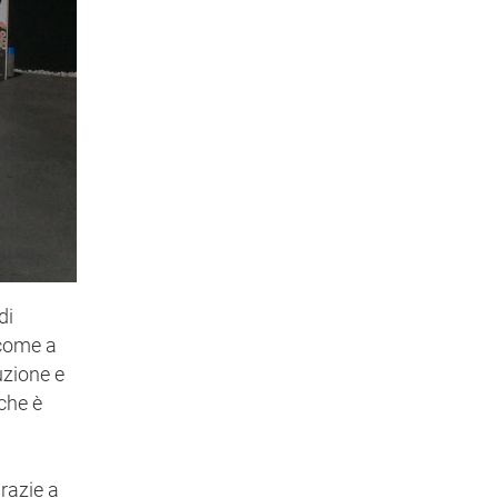
di
 come a
uzione e
 che è
grazie a