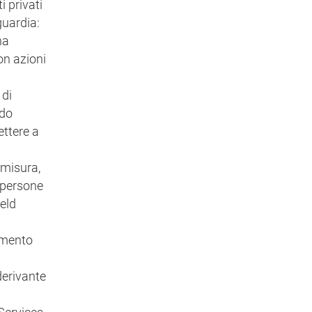
 privati
guardia:
ha
on azioni
 di
ndo
ettere a
 misura,
 persone
eld
gamento
derivante