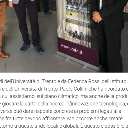
i dell'Università di Trento e da Federica Rossi dell'Istituto 
re dell'Università di Trento, Paolo Collini che ha ricordato
 cui assistiamo, sul piano climatico, ma anche della prod
le giocare la carta della ricerca. "L'innovazione tecnologica,
diverse può dare risposte concrete ai problemi legati alla
rime fra tutte devono affrontare. Ma occorre anche creare
ttorno a queste sfide locali e globali. È questo è possibile 