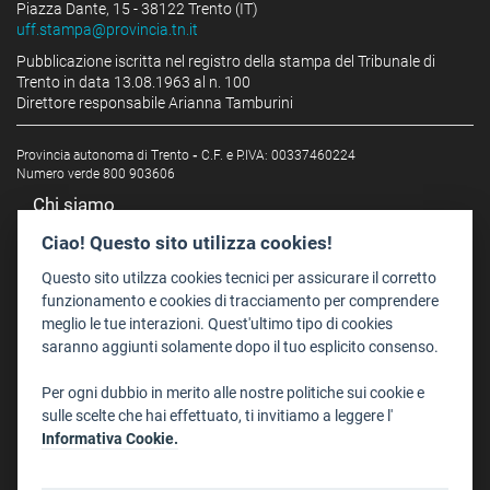
Piazza Dante, 15 - 38122 Trento (IT)
uff.stampa@provincia.tn.it
Pubblicazione iscritta nel registro della stampa del Tribunale di
Trento in data 13.08.1963 al n. 100
Direttore responsabile Arianna Tamburini
Provincia autonoma di Trento
-
C.F. e P.IVA: 00337460224
Numero verde 800 903606
Chi siamo
Redazione
Ciao! Questo sito utilizza cookies!
Staff
Questo sito utilzza cookies tecnici per assicurare il corretto
Format - Centro Audiovisivi
funzionamento e cookies di tracciamento per comprendere
meglio le tue interazioni. Quest'ultimo tipo di cookies
Trentino Film Commission
saranno aggiunti solamente dopo il tuo esplicito consenso.
Contatti
Per ogni dubbio in merito alle nostre politiche sui cookie e
Dove Siamo
sulle scelte che hai effettuato, ti invitiamo a leggere l'
Struttura di riferimento
Informativa Cookie.
Scrivici