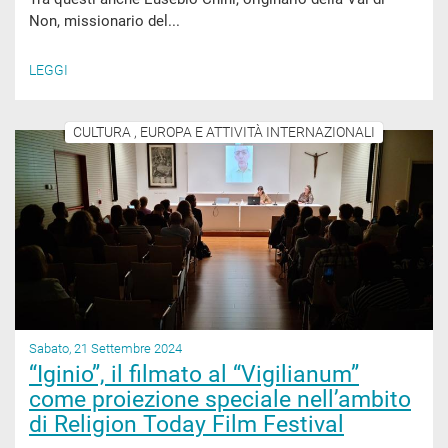
Non, missionario del...
LEGGI
CULTURA , EUROPA E ATTIVITÀ INTERNAZIONALI
Sabato, 21 Settembre 2024
“Iginio”, il filmato al “Vigilianum”
come proiezione speciale nell’ambito
di Religion Today Film Festival