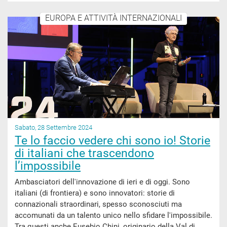
EUROPA E ATTIVITÀ INTERNAZIONALI
Sabato, 28 Settembre 2024
Te lo faccio vedere chi sono io! Storie
di italiani che trascendono
l’impossibile
Ambasciatori dell'innovazione di ieri e di oggi. Sono
italiani (di frontiera) e sono innovatori: storie di
connazionali straordinari, spesso sconosciuti ma
accomunati da un talento unico nello sfidare l'impossibile.
Tra questi anche Eusebio Chini, originario della Val di