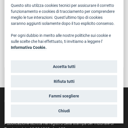
Festival della Gioventù dell'Euregio:
Questo sito utilzza cookies tecnici per assicurare il corretto
iscrizioni fino al 7 luglio
funzionamento e cookies di tracciamento per comprendere
meglio le tue interazioni. Quest'ultimo tipo di cookies
Dal 21 al 24 settembre 2022, l'undicesima edizione del
saranno aggiunti solamente dopo il tuo esplicito consenso.
Festival dei Giovani dell'Euregio si svolgerà a Rovereto in
Trentino. Incontri, visite e approfondimenti intorno al tema
Per ogni dubbio in merito alle nostre politiche sui cookie e
"Innovazione e tradizione" attendono 36 studenti dai 16 ai
sulle scelte che hai effettuato, ti invitiamo a leggere l'
19 anni. Il programma offre molta varietà con...
Informativa Cookie.
LEGGI
Accetta tutti
Rifiuta tutti
Fammi scegliere
Ufficio Stampa della Giunta provinciale
Piazza Dante, 15 - 38122 Trento (IT)
Chiudi
uff.stampa@provincia.tn.it
Pubblicazione iscritta nel registro della stampa del Tribunale di