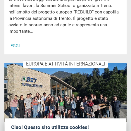
intensi lavori, la Summer School organizzata a Trento
nell’ambito del progetto europeo “REBUILD” con capofila
la Provincia autonoma di Trento. Il progetto è stato
avviato lo scorso anno ad aprile e rappresenta una
importante...
LEGGI
EUROPA E ATTIVITÀ INTERNAZIONALI
Ciao! Questo sito utilizza cookies!
Lunedì, 20 Giugno 2022