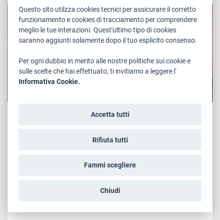
CULTURA
Questo sito utilzza cookies tecnici per assicurare il corretto
funzionamento e cookies di tracciamento per comprendere
meglio le tue interazioni. Quest'ultimo tipo di cookies
saranno aggiunti solamente dopo il tuo esplicito consenso.
Per ogni dubbio in merito alle nostre politiche sui cookie e
sulle scelte che hai effettuato, ti invitiamo a leggere l'
Informativa Cookie.
Giovedì, 30 Giugno 2022
Accetta tutti
L’ombra dell’unicorno. Il rinoceronte
tra passato, presente e futuro
Rifiuta tutti
“Toby” è il nome di un rinoceronte. Per un pachiderma di
quasi due tonnellate è un nome forse un po’ curioso, ma
Fammi scegliere
Toby non era un rinoceronte qualunque. È stato il
rinoceronte bianco meridionale, Ceratotherium simum
Chiudi
simum, che ha vissuto più a lungo all’interno di una
struttura...