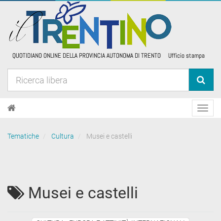
Toggl
navig
Tematiche
Cultura
Musei e castelli
Musei e castelli