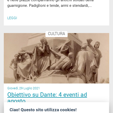
e nelle piazze compariranno gli antichi soldati della
guarnigione. Padiglioni e tende, armi e stendardi,...
LEGGI
CULTURA
Giovedì, 29 Luglio 2021
Obiettivo su Dante: 4 eventi ad
agosto
A 700 anni dalla morte di Dante Alighieri, la
Ciao! Questo sito utilizza cookies!