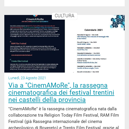
CULTURA
Lunedì, 23 Agosto 2021
Via a "CinemAMoRe", la rassegna
cinematografica dei festival trentini
nei castelli della provincia
"CinemAMoRe" è la rassegna cinematografica nata dalla
collaborazione tra Religion Today Film Festival, RAM Film
Festival (già Rassegna internazionale del cinema
archeologico di Rovereto) e Trento Film Festival, grazie al