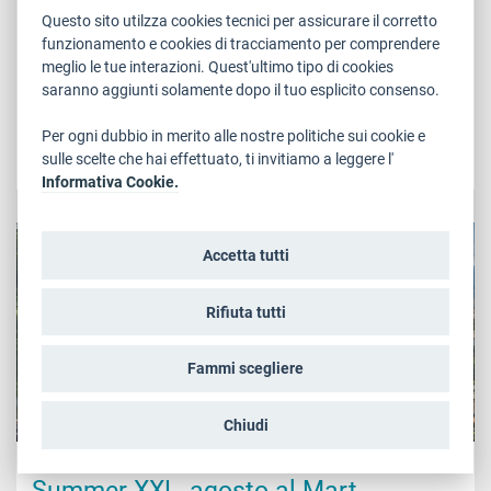
Soprintendenza per i beni culturali della Provincia
Questo sito utilzza cookies tecnici per assicurare il corretto
autonoma di Trento torna a rendergli omaggio con un
funzionamento e cookies di tracciamento per comprendere
articolato programma di conversazioni, visite guidate e
meglio le tue interazioni. Quest'ultimo tipo di cookies
momenti di spettacolo in collegamento con la mostra
saranno aggiunti solamente dopo il tuo esplicito consenso.
virtuale "Obiettivo su Dante....
Per ogni dubbio in merito alle nostre politiche sui cookie e
LEGGI
sulle scelte che hai effettuato, ti invitiamo a leggere l'
Informativa Cookie.
CULTURA , TURISMO E SPORT
Accetta tutti
Rifiuta tutti
Fammi scegliere
Chiudi
Mercoledì, 28 Luglio 2021
Summer XXL, agosto al Mart