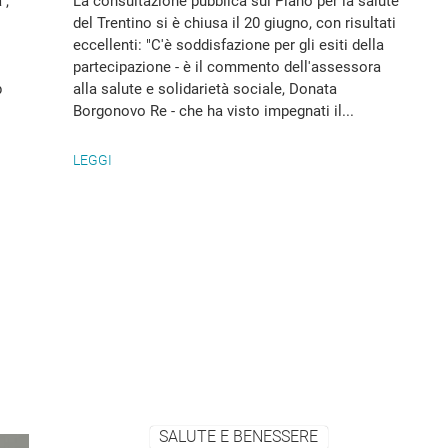
",
La consultazione pubblica sul Piano per la salute
del Trentino si è chiusa il 20 giugno, con risultati
eccellenti: "C'è soddisfazione per gli esiti della
partecipazione - è il commento dell'assessora
b
alla salute e solidarietà sociale, Donata
Borgonovo Re - che ha visto impegnati il...
LEGGI
SALUTE E BENESSERE