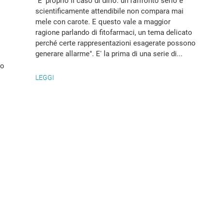
"E' proprio il caso di dirlo: un raffronto serio e
scientificamente attendibile non compara mai
mele con carote. E questo vale a maggior
ragione parlando di fitofarmaci, un tema delicato
perché certe rappresentazioni esagerate possono
generare allarme". E' la prima di una serie di...
so
LEGGI