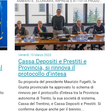
AMBIENTE , ECONOMIA, IMPRESE E ATTIVITÀ PRODUTTIVE
Venerdì, 10 Marzo 2023
Cassa Depositi e Prestiti e
l
Provincia, si rinnova il
protocollo d’intesa
Su proposta del presidente Maurizio Fugatti, la
Giunta provinciale ha approvato lo schema di
nto
rinnovo per il protocollo d’intesa tra la Provincia
autonoma di Trento, la sua società di sistema,
Cassa del Trentino, e Cassa Depositi e Prestiti. Si
conferma dunque anche per il biennio...