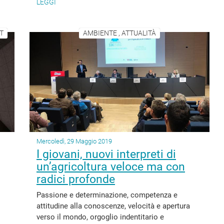
LEGGI
T
AMBIENTE , ATTUALITÀ
Mercoledì, 29 Maggio 2019
I giovani, nuovi interpreti di
un’agricoltura veloce ma con
radici profonde
Passione e determinazione, competenza e
attitudine alla conoscenze, velocità e apertura
verso il mondo, orgoglio indentitario e