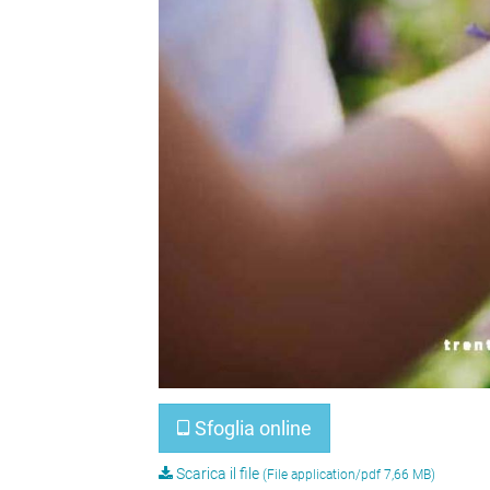
Sfoglia online
Scarica il file
(File application/pdf 7,66 MB)