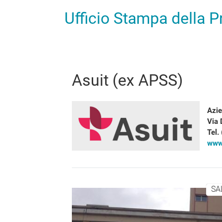
Ufficio Stampa della 
Asuit (ex APSS)
Azie
Via 
Tel
www.
SA