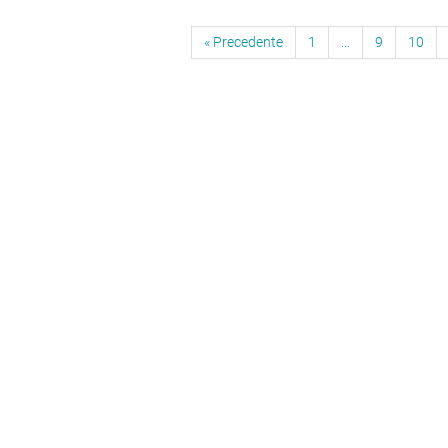
« Precedente
1
...
9
10