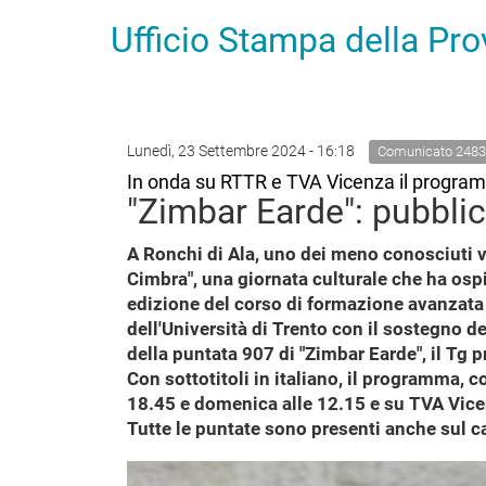
Ufficio Stampa della Pr
Lunedì, 23 Settembre 2024 - 16:18
Comunicato 2483
In onda su RTTR e TVA Vicenza il programm
"Zimbar Earde": pubblic
A Ronchi di Ala, uno dei meno conosciuti vi
Cimbra", una giornata culturale che ha ospit
edizione del corso di formazione avanzata 
dell'Università di Trento con il sostegno d
della puntata 907 di "Zimbar Earde", il Tg p
Con sottotitoli in italiano, il programma, 
18.45 e domenica alle 12.15 e su TVA Vicen
Tutte le puntate sono presenti anche sul c