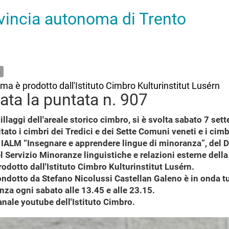
ovincia autonoma di Trento
a è prodotto dall'Istituto Cimbro Kulturinstitut Lusérn
ata la puntata n. 907
llaggi dell'areale storico cimbro, si è svolta sabato 7 se
ato i cimbri dei Tredici e dei Sette Comuni veneti e i cimb
IALM “Insegnare e apprendere lingue di minoranza”, del Di
el Servizio Minoranze linguistiche e relazioni esterne dell
rodotto dall'Istituto Cimbro Kulturinstitut Lusérn.
condotto da Stefano Nicolussi Castellan Galeno è in onda t
za ogni sabato alle 13.45 e alle 23.15.
anale youtube dell'Istituto Cimbro.