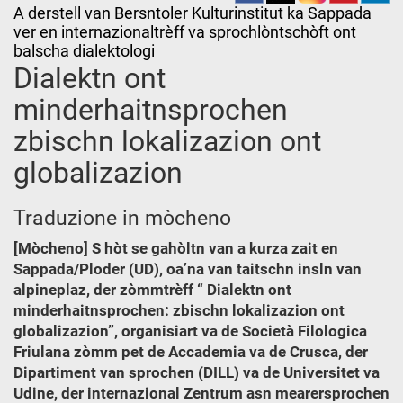
A derstell van Bersntoler Kulturinstitut ka Sappada
ver en internazionaltrèff va sprochlòntschòft ont
balscha dialektologi
Dialektn ont
minderhaitnsprochen
zbischn lokalizazion ont
globalizazion
Traduzione in mòcheno
[Mòcheno] S hòt se gahòltn van a kurza zait en
Sappada/Ploder (UD), oa’na van taitschn insln van
alpineplaz, der zòmmtrèff “ Dialektn ont
minderhaitnsprochen: zbischn lokalizazion ont
globalizazion”, organisiart va de Società Filologica
Friulana zòmm pet de Accademia va de Crusca, der
Dipartiment van sprochen (DILL) va de Universitet va
Udine, der internazional Zentrum asn mearersprochen