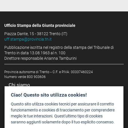
Ufficio Stampa della Giunta provinciale
Piazza Dante, 15 - 38122 Trento (IT)
uff.stampa@provincia.tn.it
Pubblicazione iscritta nel registro della stampa del Tribunale di
Trento in data 13.08.1963 al n. 100
Direttore responsabile Arianna Tamburini
Provincia autonoma di Trento
-
C.F. e P.IVA: 00337460224
Numero verde 800 903606
Chi siamo
Redazione
Ciao! Questo sito utilizza cookies!
Staff
Questo sito utilzza cookies tecnici per assicurare il corretto
Format - Centro Audiovisivi
funzionamento e cookies di tracciamento per comprendere
meglio le tue interazioni. Quest'ultimo tipo di cookies
Trentino Film Commission
saranno aggiunti solamente dopo il tuo esplicito consenso.
Contatti