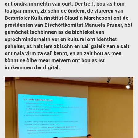
ont òndra innrichtn van ourt. Der trèff, bou as hom
toalganmmen, zbischn de òndern, de viareren van
Bersntoler Kulturinstitut Claudia Marchesoni ont de
presidenten van Bischòftkomitat Manuela Pruner, hòt
gamòchet tschbinnen as de bichteket van
sprochminderhaitn ver en kultural ont identitet
pahalter, as hait lem zbischn en sai’ galeik van a sait
ont naia virm za sai’ kennt, en an zait bou as men
kònnt se òlbe mear meivern ont bou as ist
innkemmen der digital.