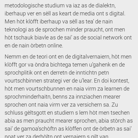
metodologische studium va iaz as de dialektn,
iberhaup ver en sèll as keart de media ont s digital.
Men hòt klòfft iberhaup va sèll as tea’ de nain
teknologi as de sprochen minder praucht, ont men
hòt tschauk biavle as de sai’ as de social network ont
en de nain òrbetn online.
Nemm en de teori ont en de digitalvernaiern, hòt men
klòfft gor va òndra bichtega temen u’gahenk en de
sprochplitik ont en derretn de inntichtn petn
vourtschbinnen strategi ver de u’lear. En doi kontest,
hòt men vourtschbunnen en naia virm za learnen de
sprochminderhaitn, benns za innziachen mearer
sprochen ont naia virm ver za versichern sa. Zu
schluss gèltsgott en studiern s lem hòt men tsechen
abia as men praucht mearer sprochen, abia stòrch as
sai’ de gamoa’schòftn as klòffen ont de òrbetn as sai’
noat ver za derhòltn ont vernaiern s gilt van