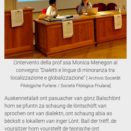
L'intervento della prof.ssa Monica Menegon al
convegno "Dialetti e lingue di minoranza tra
localizzazione e globalizzazione"
[ Archivio Societât
Filologjiche Furlane / Società Filologica Friulana]
Auskennetalait ont pasuacher van gònz Balschlònt
hom se pfuntn za schaung de lòntschòft van
sprochen ont van dialektn, ont schaung abia as
bèckslt s lokallem van inger Lònt. Bail der trèff, de
voursitzer hom vourstellt de teorische ont