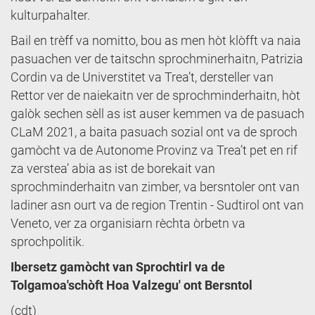
kulturpahalter.
Bail en trèff va nomitto, bou as men hòt klòfft va naia
pasuachen ver de taitschn sprochminerhaitn, Patrizia
Cordin va de Universtitet va Trea’t, dersteller van
Rettor ver de naiekaitn ver de sprochminderhaitn, hòt
galòk sechen sèll as ist auser kemmen va de pasuach
CLaM 2021, a baita pasuach sozial ont va de sproch
gamòcht va de Autonome Provinz va Trea’t pet en rif
za verstea’ abia as ist de borekait van
sprochminderhaitn van zimber, va bersntoler ont van
ladiner asn ourt va de region Trentin - Sudtirol ont van
Veneto, ver za organisiarn rèchta òrbetn va
sprochpolitik.
Ibersetz gamòcht van Sprochtirl va de
Tolgamoa'schòft Hoa Valzegu' ont Bersntol
(cdt)