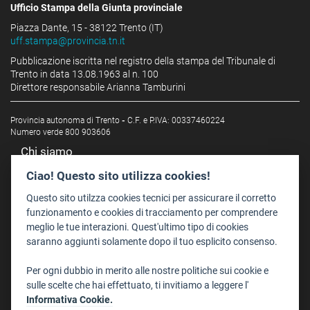
Ufficio Stampa della Giunta provinciale
Piazza Dante, 15 - 38122 Trento (IT)
uff.stampa@provincia.tn.it
Pubblicazione iscritta nel registro della stampa del Tribunale di
Trento in data 13.08.1963 al n. 100
Direttore responsabile Arianna Tamburini
Provincia autonoma di Trento
-
C.F. e P.IVA: 00337460224
Numero verde 800 903606
Chi siamo
Redazione
Ciao! Questo sito utilizza cookies!
Staff
Questo sito utilzza cookies tecnici per assicurare il corretto
Format - Centro Audiovisivi
funzionamento e cookies di tracciamento per comprendere
meglio le tue interazioni. Quest'ultimo tipo di cookies
Trentino Film Commission
saranno aggiunti solamente dopo il tuo esplicito consenso.
Contatti
Per ogni dubbio in merito alle nostre politiche sui cookie e
Dove Siamo
sulle scelte che hai effettuato, ti invitiamo a leggere l'
Struttura di riferimento
Informativa Cookie.